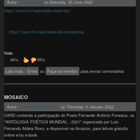
Autor:
on
Saturday, 25 June 2022
Maria Carmo
https://zeno.fm/radio/radio-maria-luz/
https://zeno.fm/radio/radio-da-borzesinha/
Vote
45%
55%
Leia mais
sobre As minhas Lindas Rádios titulo Maria Luz
Entre
ou
Faça-se membro
para enviar comentários
MOSAICO
Autor:
on
Thursday, 6 January 2022
FERNANDO ANTÔNI...
CARD contendo a participação do Poeta Fernando Antônio Fonseca, na
"ANTOLOGIA POÉTICA MUNDIAL - 2021" organizada por Luís
Fernando Aldeia Roxo, e disponível na Amazon, para leitura gratuita
online e/ou e-book.