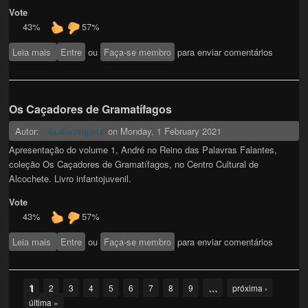
Vote
43%
57%
Leia mais
sobre MOSAICO
Entre
ou
Faça-se membro
para enviar comentários
Os Caçadores de Gramatífagos
Autor:
on
Monday, 1 February 2021
Natália Augusto
Apresentação do volume 1, André no Reino das Palavras Falantes,
coleção Os Caçadores de Gramatífagos, no Centro Cultural de
Alcochete. Livro infantojuvenil.
Vote
43%
57%
Leia mais
sobre Os Caçadores de Gramatífagos
Entre
ou
Faça-se membro
para enviar comentários
Pages
1
…
2
3
4
5
6
7
8
9
próxima ›
última »