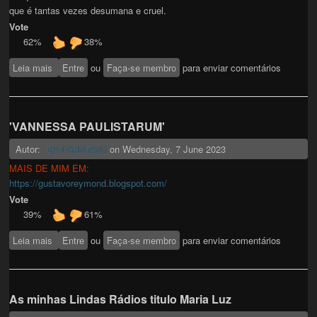
que é tantas vezes desumana e cruel.
Vote
62%
38%
Leia mais
sobre Senhor Da Paz Do Perdão
Entre
ou
Faça-se membro
para enviar comentários
'VANNESSA PAULISTARUM'
Autor:
on
Wednesday, 7 June 2023
DAN GUSTAVO
MAIS DE MIM EM:
https://gustavoreymond.blogspot.com/
Vote
39%
61%
Leia mais
sobre 'VANNESSA PAULISTARUM'
Entre
ou
Faça-se membro
para enviar comentários
As minhas Lindas Rádios titulo Maria Luz