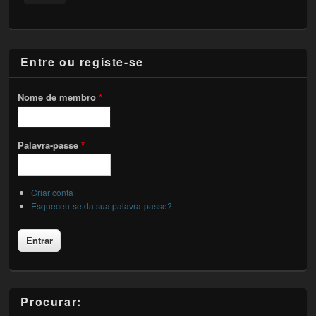
Entre ou registe-se
Nome de membro
*
Palavra-passe
*
Criar conta
Esqueceu-se da sua palavra-passe?
Procurar: