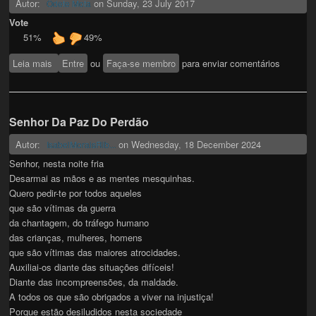
Autor:
on
Sunday, 23 July 2017
Odete Mota
Vote
51%
49%
Leia mais
sobre DeSMARTizando
Entre
ou
Faça-se membro
para enviar comentários
Senhor Da Paz Do Perdão
Autor:
on
Wednesday, 18 December 2024
IsabelMoraisRib...
Senhor, nesta noite fria
Desarmai as mãos e as mentes mesquinhas.
Quero pedir-te por todos aqueles
que são vítimas da guerra
da chantagem, do tráfego humano
das crianças, mulheres, homens
que são vítimas das maiores atrocidades.
Auxiliai-os diante das situações difíceis!
Diante das incompreensões, da maldade.
A todos os que são obrigados a viver na injustiça!
Porque estão desiludidos nesta sociedade