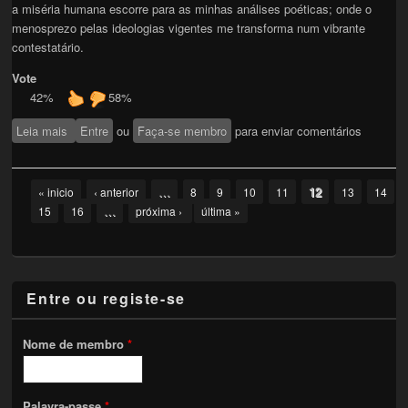
a miséria humana escorre para as minhas análises poéticas; onde o
menosprezo pelas ideologias vigentes me transforma num vibrante
contestatário.
Vote
42%
58%
Leia mais
sobre um puzzle lacrimado
Entre
ou
Faça-se membro
para enviar comentários
Pages
…
12
« inicio
‹ anterior
8
9
10
11
13
14
…
15
16
próxima ›
última »
Entre ou registe-se
Nome de membro
*
Palavra-passe
*