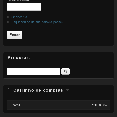
Criar conta
Esqueceu-se da sua palavra-passe?
Procurar:
Pesquisar
Carrinho de compras
0
Items
Total:
0.00€