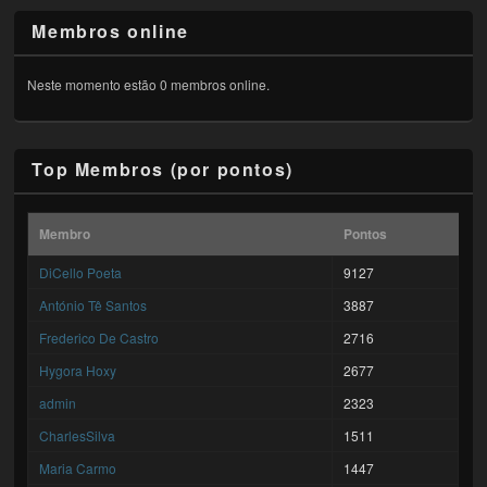
Membros online
Neste momento estão 0 membros online.
Top Membros (por pontos)
Membro
Pontos
DiCello Poeta
9127
António Tê Santos
3887
Frederico De Castro
2716
Hygora Hoxy
2677
admin
2323
CharlesSilva
1511
Maria Carmo
1447