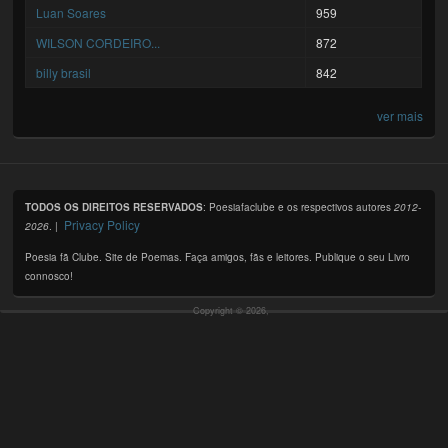
Luan Soares
959
WILSON CORDEIRO...
872
billy brasil
842
ver mais
TODOS OS DIREITOS RESERVADOS
: Poesiafaclube e os respectivos autores
2012-
Privacy Policy
2026
. |
Poesia fã Clube. Site de Poemas. Faça amigos, fãs e leitores. Publique o seu Livro
connosco!
Copyright © 2026,