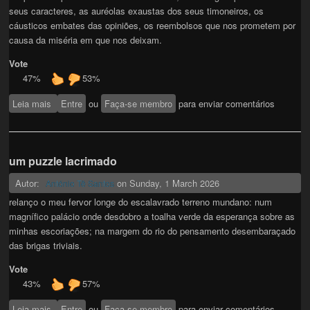
seus caracteres, as auréolas exaustas dos seus timoneiros, os
cáusticos embates das opiniões, os reembolsos que nos prometem por
causa da miséria em que nos deixam.
Vote
47%
53%
Leia mais
sobre um puzzle lacrimado
Entre
ou
Faça-se membro
para enviar comentários
um puzzle lacrimado
Autor:
on
Sunday, 1 March 2026
António Tê Santos
relanço o meu fervor longe do escalavrado terreno mundano: num
magnífico palácio onde desdobro a toalha verde da esperança sobre as
minhas escoriações; na margem do rio do pensamento desembaraçado
das brigas triviais.
Vote
43%
57%
Leia mais
sobre um puzzle lacrimado
Entre
ou
Faça-se membro
para enviar comentários