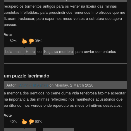
recupero os tormentos antigos para os verter na lixeira das minhas
condutas irrefletidas; para prescindir dos remendos improfícuos que me
fizeram tresloucar; para expor nos meus versos a estrutura que agora
possuo.
Vote
62%
38%
Leia mais
sobre um puzzle lacrimado
Entre
ou
Faça-se membro
para enviar comentários
um puzzle lacrimado
Autor:
on
Monday, 2 March 2026
António Tê Santos
a memória dos sentidos no cerne duma vida tenebrosa faz-me acreditar
na importância das minhas reflexões; nos manifestos acusatórios que
eu difundo; nos versos onde repercuto os meus primitivos desacatos.
Vote
40%
60%