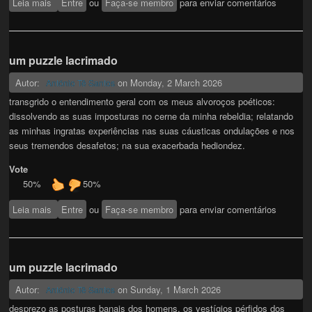
Leia mais
sobre um puzzle lacrimado
Entre
ou
Faça-se membro
para enviar comentários
um puzzle lacrimado
Autor:
on
Monday, 2 March 2026
António Tê Santos
transgrido o entendimento geral com os meus alvoroços poéticos:
dissolvendo as suas imposturas no cerne da minha rebeldia; relatando
as minhas ingratas experiências nas suas cáusticas ondulações e nos
seus tremendos desafetos; na sua exacerbada hediondez.
Vote
50%
50%
Leia mais
sobre um puzzle lacrimado
Entre
ou
Faça-se membro
para enviar comentários
um puzzle lacrimado
Autor:
on
Sunday, 1 March 2026
António Tê Santos
desprezo as posturas banais dos homens, os vestígios pérfidos dos