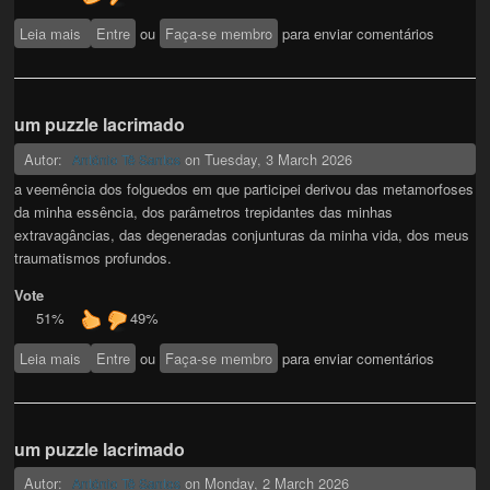
Leia mais
sobre um puzzle lacrimado
Entre
ou
Faça-se membro
para enviar comentários
um puzzle lacrimado
Autor:
on
Tuesday, 3 March 2026
António Tê Santos
a veemência dos folguedos em que participei derivou das metamorfoses
da minha essência, dos parâmetros trepidantes das minhas
extravagâncias, das degeneradas conjunturas da minha vida, dos meus
traumatismos profundos.
Vote
51%
49%
Leia mais
sobre um puzzle lacrimado
Entre
ou
Faça-se membro
para enviar comentários
um puzzle lacrimado
Autor:
on
Monday, 2 March 2026
António Tê Santos