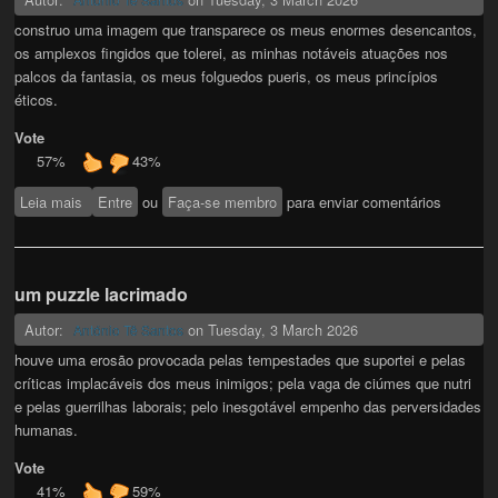
construo uma imagem que transparece os meus enormes desencantos,
os amplexos fingidos que tolerei, as minhas notáveis atuações nos
palcos da fantasia, os meus folguedos pueris, os meus princípios
éticos.
Vote
57%
43%
Leia mais
sobre um puzzle lacrimado
Entre
ou
Faça-se membro
para enviar comentários
um puzzle lacrimado
Autor:
on
Tuesday, 3 March 2026
António Tê Santos
houve uma erosão provocada pelas tempestades que suportei e pelas
críticas implacáveis dos meus inimigos; pela vaga de ciúmes que nutri
e pelas guerrilhas laborais; pelo inesgotável empenho das perversidades
humanas.
Vote
41%
59%