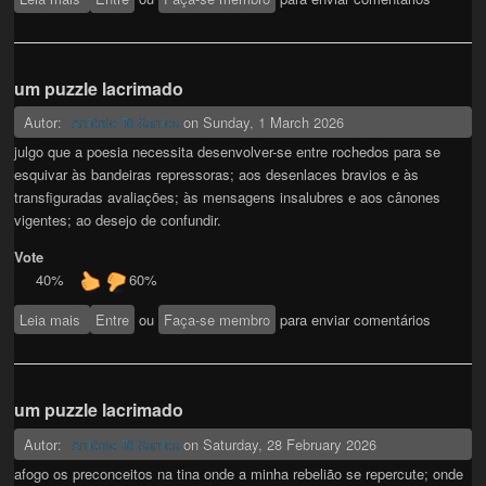
um puzzle lacrimado
Autor:
on
Sunday, 1 March 2026
António Tê Santos
julgo que a poesia necessita desenvolver-se entre rochedos para se
esquivar às bandeiras repressoras; aos desenlaces bravios e às
transfiguradas avaliações; às mensagens insalubres e aos cânones
vigentes; ao desejo de confundir.
Vote
40%
60%
Leia mais
sobre um puzzle lacrimado
Entre
ou
Faça-se membro
para enviar comentários
um puzzle lacrimado
Autor:
on
Saturday, 28 February 2026
António Tê Santos
afogo os preconceitos na tina onde a minha rebelião se repercute; onde