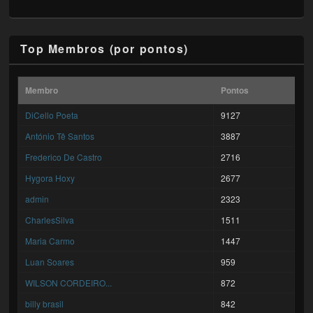
Top Membros (por pontos)
Membro
Pontos
DiCello Poeta
9127
António Tê Santos
3887
Frederico De Castro
2716
Hygora Hoxy
2677
admin
2323
CharlesSilva
1511
Maria Carmo
1447
Luan Soares
959
WILSON CORDEIRO...
872
billy brasil
842