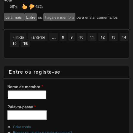
58%
42%
Leia mais
sobre Declamando no Púcaros
Entre
ou
Faça-se membro
para enviar comentários
Pages
…
« inicio
‹ anterior
8
9
10
11
12
13
14
16
15
Entre ou registe-se
Nome de membro
*
Palavra-passe
*
Criar conta
Esqueceu-se da sua palavra-passe?