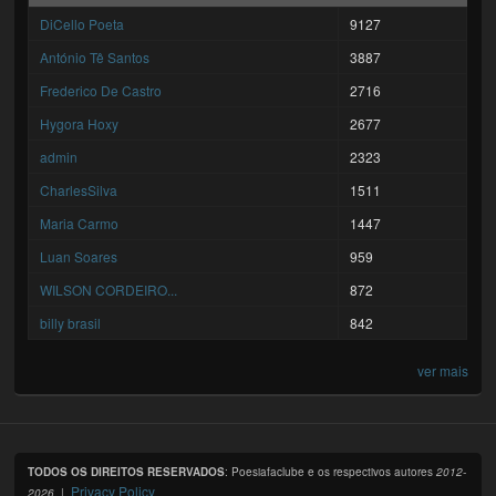
DiCello Poeta
9127
António Tê Santos
3887
Frederico De Castro
2716
Hygora Hoxy
2677
admin
2323
CharlesSilva
1511
Maria Carmo
1447
Luan Soares
959
WILSON CORDEIRO...
872
billy brasil
842
ver mais
TODOS OS DIREITOS RESERVADOS
: Poesiafaclube e os respectivos autores
2012-
Privacy Policy
2026
. |