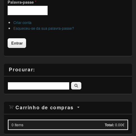
Palavra-passe
*
Criar conta
Esqueceu-se da sua palavra-passe?
Procurar:
Pesquisar
Carrinho de compras
0
Items
Total:
0.00€