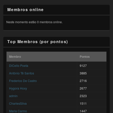
Membros online
Neste momento estão 0 membros online.
Top Membros (por pontos)
Membro
Pontos
DiCello Poeta
9127
António Tê Santos
3885
Frederico De Castro
2716
Hygora Hoxy
2677
admin
2323
CharlesSilva
1511
Maria Carmo
1447