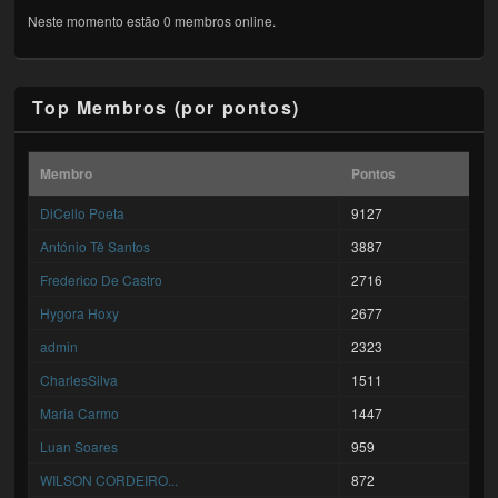
Neste momento estão 0 membros online.
Top Membros (por pontos)
Membro
Pontos
DiCello Poeta
9127
António Tê Santos
3887
Frederico De Castro
2716
Hygora Hoxy
2677
admin
2323
CharlesSilva
1511
Maria Carmo
1447
Luan Soares
959
WILSON CORDEIRO...
872