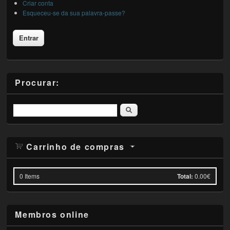
Criar conta
Esqueceu-se da sua palavra-passe?
Procurar:
Pesquisar
Carrinho de compras
0
Items
Total:
0.00€
Membros online