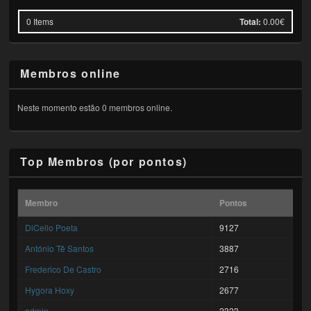
0
Items
Total:
0.00€
Membros online
Neste momento estão 0 membros online.
Top Membros (por pontos)
Membro
Pontos
DiCello Poeta
9127
António Tê Santos
3887
Frederico De Castro
2716
Hygora Hoxy
2677
admin
2323