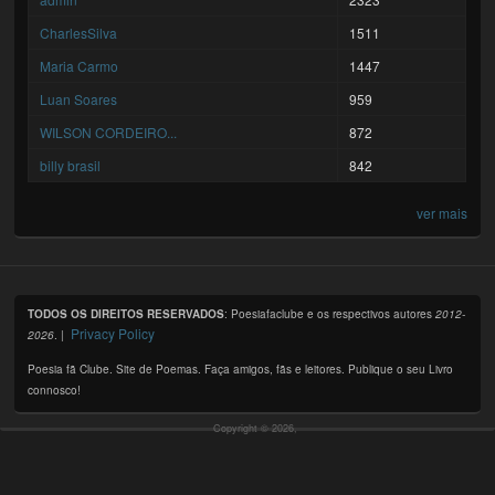
CharlesSilva
1511
Maria Carmo
1447
Luan Soares
959
WILSON CORDEIRO...
872
billy brasil
842
ver mais
TODOS OS DIREITOS RESERVADOS
: Poesiafaclube e os respectivos autores
2012-
Privacy Policy
2026
. |
Poesia fã Clube. Site de Poemas. Faça amigos, fãs e leitores. Publique o seu Livro
connosco!
Copyright © 2026,