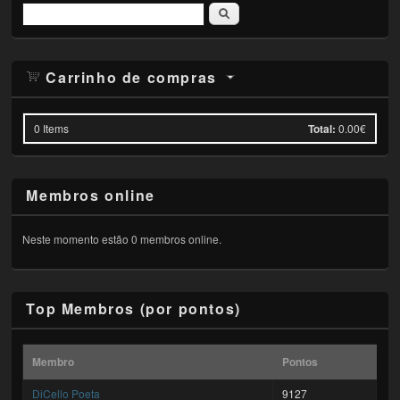
Pesquisar
Carrinho de compras
0
Items
Total:
0.00€
Membros online
Neste momento estão 0 membros online.
Top Membros (por pontos)
Membro
Pontos
DiCello Poeta
9127