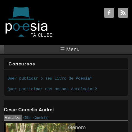
☰ Menu
Concursos
Quer publicar o seu Livro de Poesia?
Quer participar nas nossas Antologias?
Cesar Cornelio Andrei
Visualizar
(active tab)
Gifts
Caminho
Primary tabs
Género