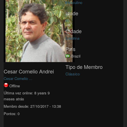
Masculino
Idade
61
Cidade
Londrina
País
Brazil
Tipo de Membro
Cesar Cornelio Andrei
Clássico
Cesar Cornelio ...
Offline
Última vez online:
8 years 9
meses atrás
Membro desde:
27/10/2017 - 13:38
Pontos:
0