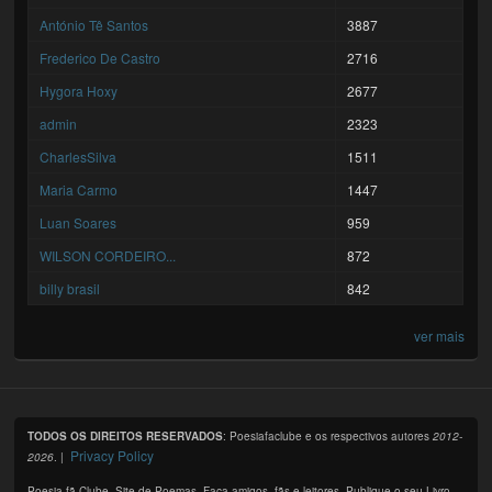
António Tê Santos
3887
Frederico De Castro
2716
Hygora Hoxy
2677
admin
2323
CharlesSilva
1511
Maria Carmo
1447
Luan Soares
959
WILSON CORDEIRO...
872
billy brasil
842
ver mais
TODOS OS DIREITOS RESERVADOS
: Poesiafaclube e os respectivos autores
2012-
Privacy Policy
2026
. |
Poesia fã Clube. Site de Poemas. Faça amigos, fãs e leitores. Publique o seu Livro