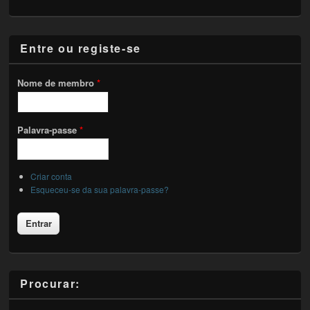
Entre ou registe-se
Nome de membro
*
Palavra-passe
*
Criar conta
Esqueceu-se da sua palavra-passe?
Procurar: