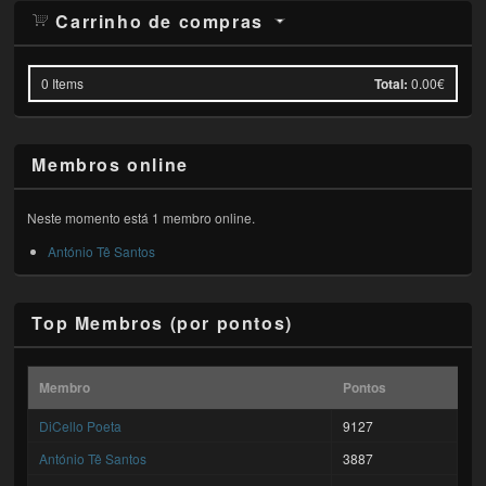
Carrinho de compras
0
Items
Total:
0.00€
Membros online
Neste momento está 1 membro online.
António Tê Santos
Top Membros (por pontos)
Membro
Pontos
DiCello Poeta
9127
António Tê Santos
3887