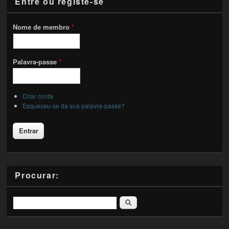
Entre ou registe-se
Nome de membro
*
Palavra-passe
*
Criar conta
Esqueceu-se da sua palavra-passe?
Procurar:
Pesquisar