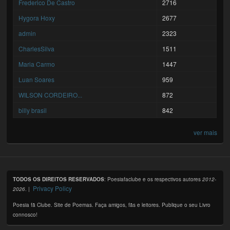
Frederico De Castro
2716
Hygora Hoxy
2677
admin
2323
CharlesSilva
1511
Maria Carmo
1447
Luan Soares
959
WILSON CORDEIRO...
872
billy brasil
842
ver mais
TODOS OS DIREITOS RESERVADOS
: Poesiafaclube e os respectivos autores
2012-
Privacy Policy
2026
. |
Poesia fã Clube. Site de Poemas. Faça amigos, fãs e leitores. Publique o seu Livro
connosco!