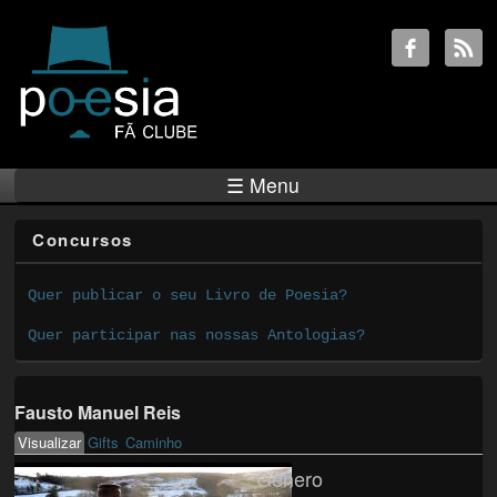
☰ Menu
Concursos
Quer publicar o seu Livro de Poesia?
Quer participar nas nossas Antologias?
Fausto Manuel Reis
Visualizar
(active tab)
Gifts
Caminho
Primary tabs
Género