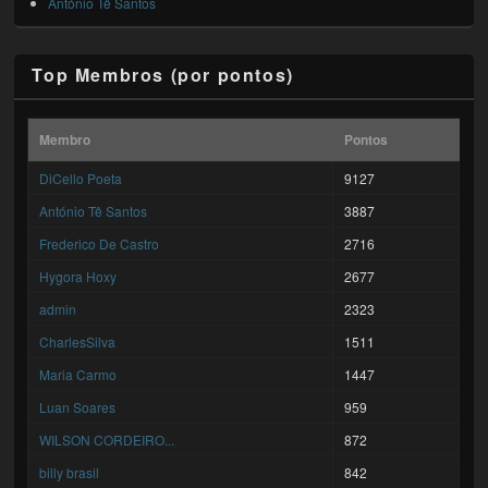
António Tê Santos
Top Membros (por pontos)
Membro
Pontos
DiCello Poeta
9127
António Tê Santos
3887
Frederico De Castro
2716
Hygora Hoxy
2677
admin
2323
CharlesSilva
1511
Maria Carmo
1447
Luan Soares
959
WILSON CORDEIRO...
872
billy brasil
842