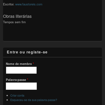
Escritor.
www.faustoreis.com
Obras literárias
Tempos sem fim
Entre ou registe-se
Nome de membro
*
Palavra-passe
*
Criar conta
Esqueceu-se da sua palavra-passe?