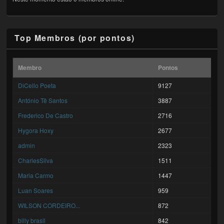
Top Membros (por pontos)
Membro
Pontos
DiCello Poeta
9127
António Tê Santos
3887
Frederico De Castro
2716
Hygora Hoxy
2677
admin
2323
CharlesSilva
1511
Maria Carmo
1447
Luan Soares
959
WILSON CORDEIRO...
872
billy brasil
842