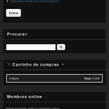
Esqueceu-se da sua palavra-passe?
Procurar:
Pesquisar
Carrinho de compras
0
Items
Total:
0.00€
Membros online
Neste momento estão 0 membros online.