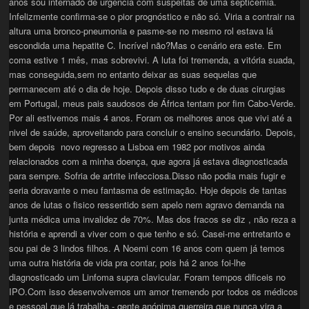
anos sou internado de urgência com suspeitas de uma septicemia.
Infelizmente confirma-se o pior prognóstico e não só. Viria a contrair na
altura uma bronco-pneumonia e pasme-se no mesmo rol estava lá
escondida uma hepatite C. Incrível não?Mas o cenário era este. Em
coma estive 1 mês, mas sobrevivi. A luta foi tremenda, a vitória suada,
mas conseguida,sem no entanto deixar as suas sequelas que
permanecem até o dia de hoje. Depois disso tudo e de duas cirurgias
em Portugal, meus pais saudosos de África tentam por fim Cabo-Verde.
Por ali estivemos mais 4 anos. Foram os melhores anos que vivi até a
nivel de saúde, aproveitando para concluir o ensino secundário. Depois,
bem depois novo regresso a Lisboa em 1982 por motivos ainda
relacionados com a minha doença, que agora já estava diagnosticada
para sempre. Sofria de artrite infecciosa.Disso não podia mais fugir e
seria doravante o meu fantasma de estimação. Hoje depois de tantas
anos de lutas o fisico ressentido sem apelo nem agravo demanda na
junta médica uma invalidez de 70%. Mas dos fracos se diz , não reza a
história e aprendi a viver com o que tenho e só. Casei-me entretanto e
sou pai de 3 lindos filhos. A Noemi com 16 anos com quem já temos
uma outra história de vida pra contar, pois há 2 anos foi-lhe
diagnosticado um Linfoma supra clavicular. Foram tempos dificeis no
IPO.Com isso desenvolvemos um amor tremendo por todos os médicos
e pessoal que lá trabalha - gente anónima guerreira que nunca vira a