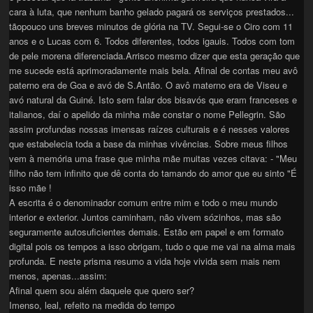
cara à luta, que nenhum banho gelado pagará os serviços prestados...
tãopouco uns breves minutos de glória na TV. Segui-se o Ciro com 11
anos e o Lucas com 6. Todos diferentes, todos igauis. Todos com tom
de pele morena diferenciada.Arrisco mesmo dizer que esta geração que
me sucede está aprimoradamente mais bela. Afinal de contas meu avô
paterno era de Goa e avó de S.Antão. O avô materno era de Viseu e
avó natural da Guiné. Isto sem falar dos bisavós que eram franceses e
italianos, daí o apelido da minha mãe constar o nome Pellegrin. São
assim profundas nossas imensas raízes culturais e é nesses valores
que estabelecia toda a base da minhas vivências. Sobre meus filhos
vem à memória uma frase que minha mãe muitas vezes citava: - "Meu
filho não tem infinito que dê conta do tamando do amor que eu sinto "É
isso mãe !
A escrita é o denominador comum entre mim e todo o meu mundo
interior e exterior. Juntos caminham, não vivem sózinhos, mas são
seguramente autosuficientes demais. Estão em papel e em formato
digital pois os tempos a isso obrigam, tudo o que me vai na alma mais
profunda. E neste prisma resumo a vida hoje vivida sem mais nem
menos, apenas...assim:
Afinal quem sou além daquele que quero ser?
Imenso, leal, refeito na medida do tempo