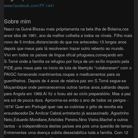
www.facebook.com/FF.1441
Sobre mim
Nasci na Guiné-Bissau mais própriamenta na bela ilha de Bolama,nos
anos idos de 1961, ano da melhor colheita a todos os níveis. Filho mais
novo de 5 irmãos,distanciando do que me antecedeu 13 longos anos
depois que meus pais lá resolveram trazer outro rebento ao mundo.
Vivi em todos os países de lingua ofical prtuguesa,começando em
S.Tomé onde a familia se refugiou por força de um exílio imposto pela
PIDE,pois meus pais no inicio da luta de libertção "colaboraram" com o
PAIGC fornecendo mantimentos,roupas e medicamentos para os
guerrilheiros. Depois de 4 anos de relativa paz em S.Tomé segue-se
Moçambique onde permanecemos outros tantos anos,saltando depois
para Angola em 1969.Aí fiz o liceu até ao ciclo preparatório. Mas a paz
era sol de pouca dura. Aproxima-se então o ano de todos os perigos -
1974! Quer em Portugal quer nas ex-colónias o grito de revolta era
ensurdecedor.De Amilcar Cabral,entretanto já assassinado ,Agostinho
Neto,Eduardo Mondlane,Aristides Pereira,Nino Vieira,Machel e outros
tantos - a independência destes países era pois uma questão de tempo.
Entrementes uma doença súbita desestabiliza toda a familia. Com 12