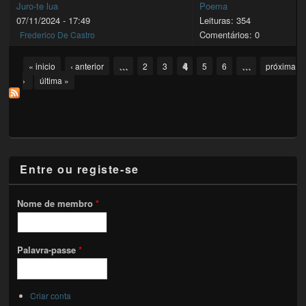
Juro-te lua
Poema
07/11/2024 - 17:49
Leituras: 354
Comentários: 0
Frederico De Castro
Pages
…
4
…
« inicio
‹ anterior
2
3
5
6
próxima
›
última »
Entre ou registe-se
Nome de membro
*
Palavra-passe
*
Criar conta