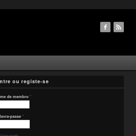
ntre ou registe-se
me de membro
*
lavra-passe
*
Criar conta