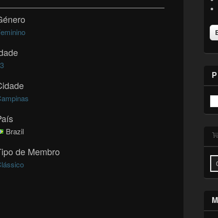
Género
eminino
Idade
43
P
Cidade
Campinas
País
Brazil
Tipo de Membro
lássico
M