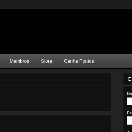
Membros
Store
Ganhe Pontos
E
No
Pa