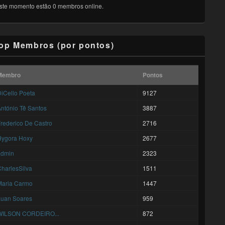
ste momento estão 0 membros online.
op Membros (por pontos)
Membro
Pontos
iCello Poeta
9127
ntónio Tê Santos
3887
rederico De Castro
2716
Hygora Hoxy
2677
admin
2323
harlesSilva
1511
Maria Carmo
1447
Luan Soares
959
WILSON CORDEIRO...
872