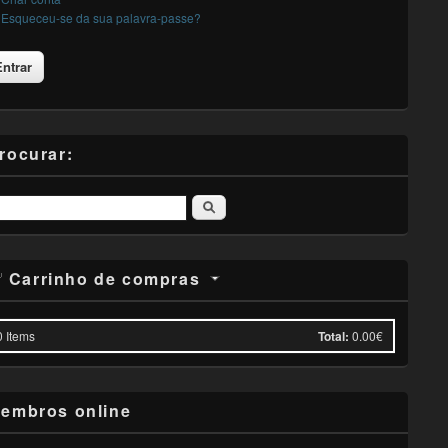
Esqueceu-se da sua palavra-passe?
rocurar:
Pesquisar
Carrinho de compras
0
Items
Total:
0.00€
embros online