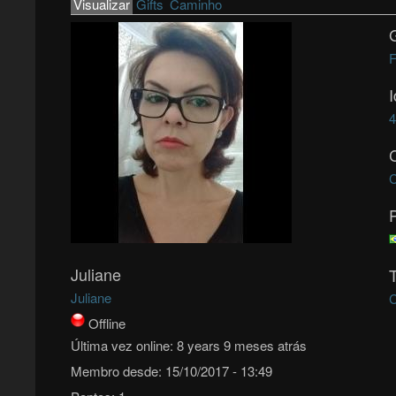
Primary tabs
Visualizar
(active tab)
Gifts
Caminho
F
Juliane
Juliane
C
Offline
Última vez online:
8 years 9 meses atrás
Membro desde:
15/10/2017 - 13:49