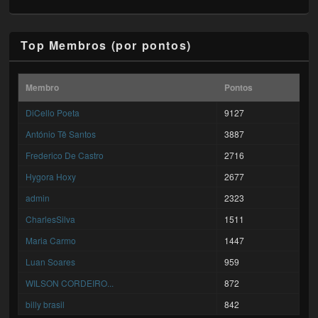
Top Membros (por pontos)
Membro
Pontos
DiCello Poeta
9127
António Tê Santos
3887
Frederico De Castro
2716
Hygora Hoxy
2677
admin
2323
CharlesSilva
1511
Maria Carmo
1447
Luan Soares
959
WILSON CORDEIRO...
872
billy brasil
842