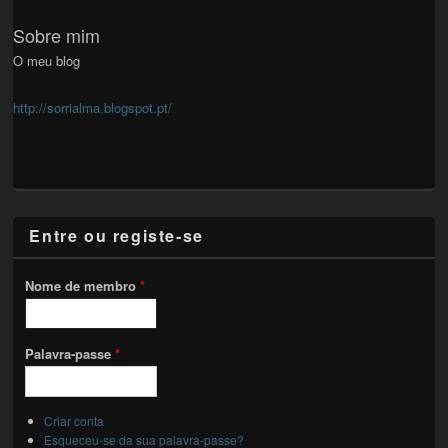
Sobre mim
O meu blog
http://sorrialma.blogspot.pt/
Entre ou registe-se
Nome de membro
*
Palavra-passe
*
Criar conta
Esqueceu-se da sua palavra-passe?