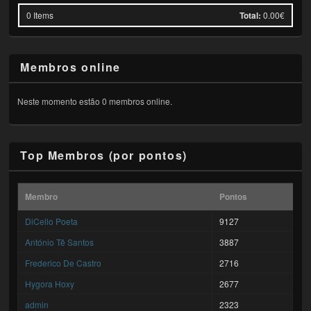
0
Items
Total:
0.00€
Membros online
Neste momento estão 0 membros online.
Top Membros (por pontos)
Membro
Pontos
DiCello Poeta
9127
António Tê Santos
3887
Frederico De Castro
2716
Hygora Hoxy
2677
admin
2323