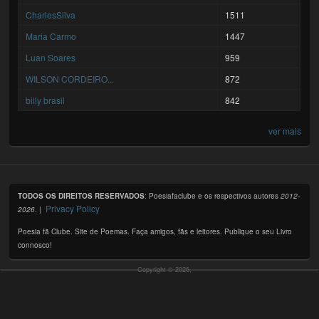
CharlesSilva
1511
Maria Carmo
1447
Luan Soares
959
WILSON CORDEIRO...
872
billy brasil
842
ver mais
TODOS OS DIREITOS RESERVADOS
: Poesiafaclube e os respectivos autores
2012-
Privacy Policy
2026
. |
Poesia fã Clube. Site de Poemas. Faça amigos, fãs e leitores. Publique o seu Livro
connosco!
Copyright © 2026,