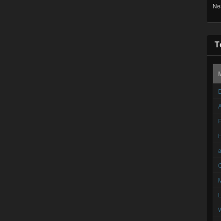
Ne
T
D
A
F
C