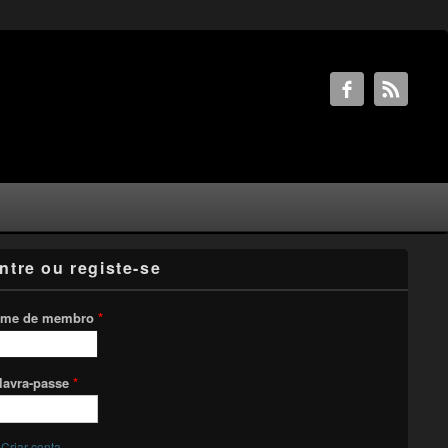
ntre ou registe-se
me de membro
*
lavra-passe
*
Criar conta