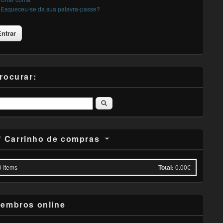
Esqueceu-se da sua palavra-passe?
rocurar:
Pesquisar
Carrinho de compras
0
Items
Total:
0.00€
embros online