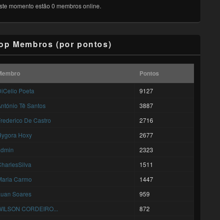
ste momento estão 0 membros online.
op Membros (por pontos)
Membro
Pontos
iCello Poeta
9127
ntónio Tê Santos
3887
rederico De Castro
2716
Hygora Hoxy
2677
admin
2323
harlesSilva
1511
Maria Carmo
1447
Luan Soares
959
WILSON CORDEIRO...
872