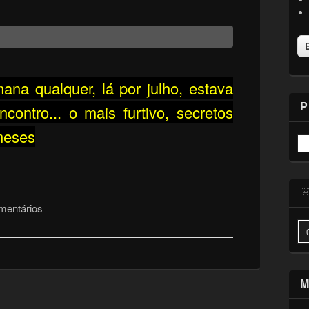
na qualquer, lá por julho, estava
P
ontro... o mais furtivo, secretos
meses
mentários
M