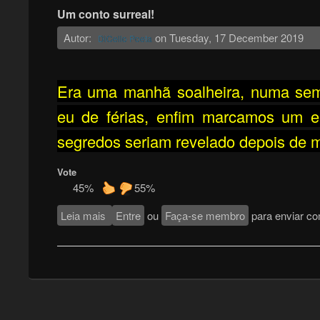
Um conto surreal!
Autor:
on
Tuesday, 17 December 2019
DiCello Poeta
Era uma manhã soalheira, numa sema
eu de férias, enfim marcamos um enc
segredos seriam revelado depois de 
Vote
45%
55%
Leia mais
sobre Um conto surreal!
Entre
ou
Faça-se membro
para enviar co