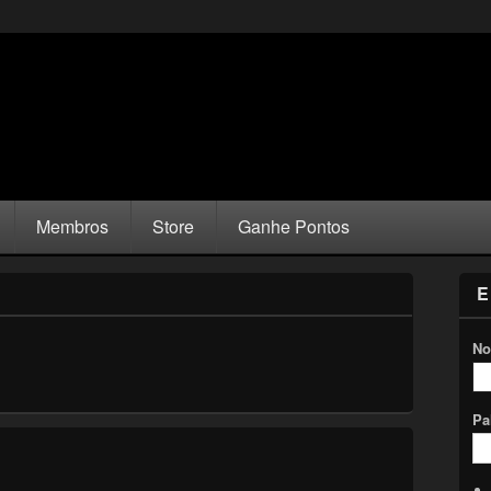
Membros
Store
Ganhe Pontos
E
No
Pa