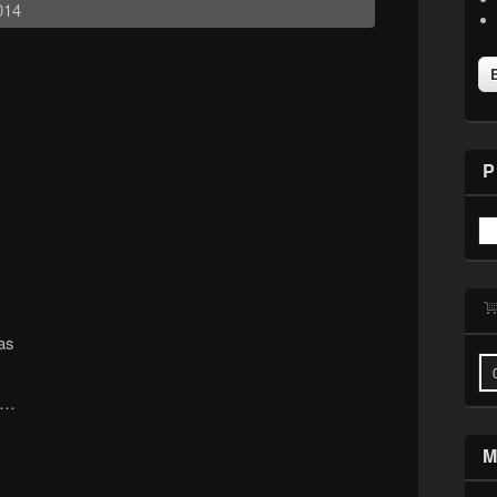
014
P
as
r…
M