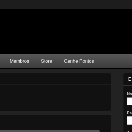
Membros
Store
Ganhe Pontos
E
No
Pa