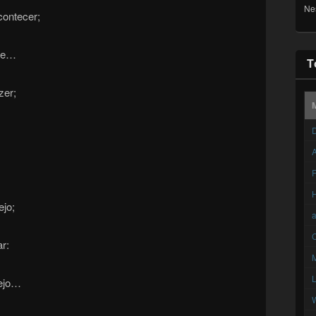
Ne
contecer;
ume…
T
zer;
D
A
F
jo;
C
r:
sejo…