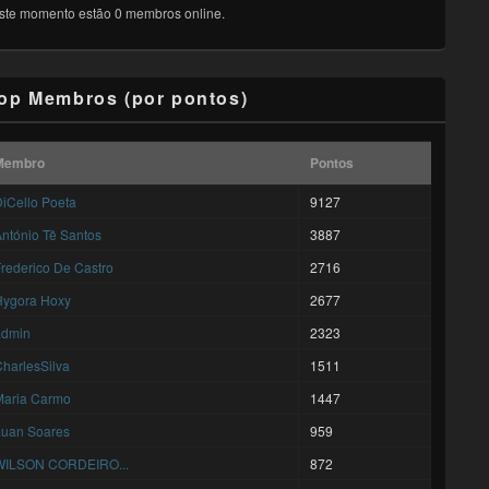
ste momento estão 0 membros online.
op Membros (por pontos)
Membro
Pontos
iCello Poeta
9127
ntónio Tê Santos
3887
rederico De Castro
2716
Hygora Hoxy
2677
admin
2323
harlesSilva
1511
Maria Carmo
1447
Luan Soares
959
WILSON CORDEIRO...
872