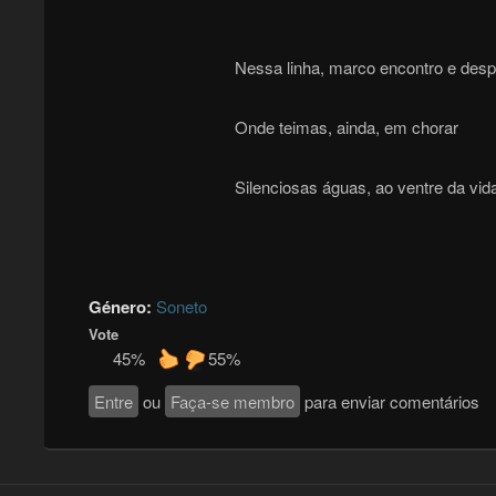
Nessa linha, marco encontro e desp
Onde teimas, ainda, em chorar
Silenciosas águas, ao ventre da vid
Género:
Soneto
Vote
45%
55%
Entre
ou
Faça-se membro
para enviar comentários