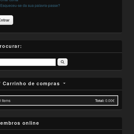
Esqueceu-se da sua palavra-passe?
rocurar:
Pesquisar
Carrinho de compras
0
Items
Total:
0.00€
embros online