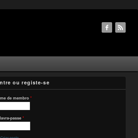
ntre ou registe-se
me de membro
*
lavra-passe
*
Criar conta