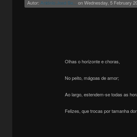
Autor:
António José Se...
on
Wednesday, 5 February 2
Olhas o horizonte e choras,
No peito, mágoas de amor;
Ao largo, estendem-se todas as hor
Felizes, que trocas por tamanha do