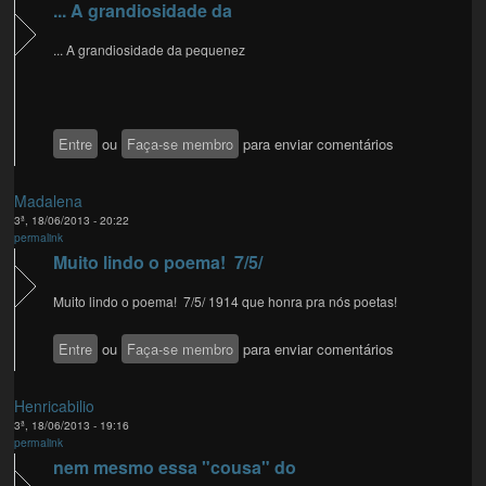
... A grandiosidade da
... A grandiosidade da pequenez
Entre
ou
Faça-se membro
para enviar comentários
Madalena
3ª, 18/06/2013 - 20:22
permalink
Muito lindo o poema! 7/5/
Muito lindo o poema! 7/5/ 1914 que honra pra nós poetas!
Entre
ou
Faça-se membro
para enviar comentários
Henricabilio
3ª, 18/06/2013 - 19:16
permalink
nem mesmo essa "cousa" do