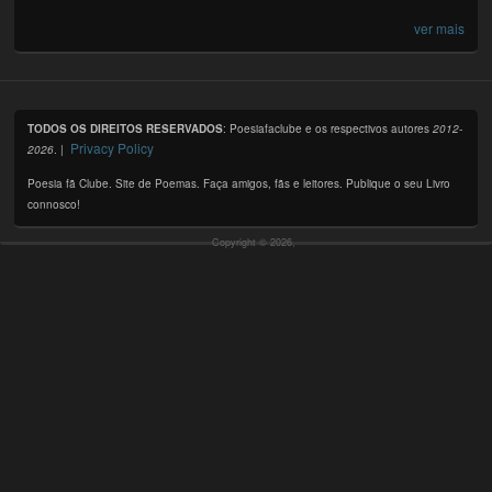
ver mais
TODOS OS DIREITOS RESERVADOS
: Poesiafaclube e os respectivos autores
2012-
Privacy Policy
2026
. |
Poesia fã Clube. Site de Poemas. Faça amigos, fãs e leitores. Publique o seu Livro
connosco!
Copyright © 2026,