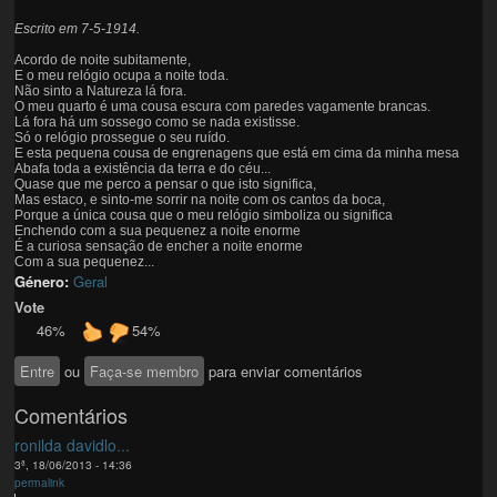
Escrito em 7-5-1914.
Acordo de noite subitamente,
E o meu relógio ocupa a noite toda.
Não sinto a Natureza lá fora.
O meu quarto é uma cousa escura com paredes vagamente brancas.
Lá fora há um sossego como se nada existisse.
Só o relógio prossegue o seu ruído.
E esta pequena cousa de engrenagens que está em cima da minha mesa
Abafa toda a existência da terra e do céu...
Quase que me perco a pensar o que isto significa,
Mas estaco, e sinto-me sorrir na noite com os cantos da boca,
Porque a única cousa que o meu relógio simboliza ou significa
Enchendo com a sua pequenez a noite enorme
É a curiosa sensação de encher a noite enorme
Com a sua pequenez...
Género:
Geral
Vote
46%
54%
Entre
ou
Faça-se membro
para enviar comentários
Comentários
ronilda davidlo...
3ª, 18/06/2013 - 14:36
permalink