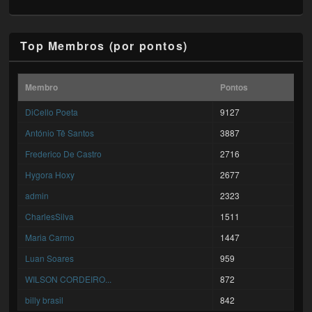
Top Membros (por pontos)
Membro
Pontos
DiCello Poeta
9127
António Tê Santos
3887
Frederico De Castro
2716
Hygora Hoxy
2677
admin
2323
CharlesSilva
1511
Maria Carmo
1447
Luan Soares
959
WILSON CORDEIRO...
872
billy brasil
842