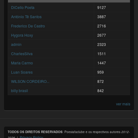
DiCello Poeta
9127
António Tê Santos
3887
Frederico De Castro
2716
Hygora Hoxy
2677
admin
2323
CharlesSilva
1511
Maria Carmo
1447
Luan Soares
959
WILSON CORDEIRO...
872
billy brasil
842
ver mais
TODOS OS DIREITOS RESERVADOS
: Poesiafaclube e os respectivos autores
2012-
Privacy Policy
2026
. |