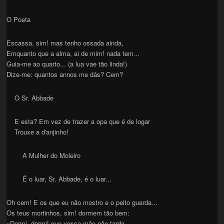
O Poeta
Escassa, sim! mas tenho ossada ainda,
Emquanto que a alma, ai de mim! nada tem...
Guia-me ao quarto... (a lua vae tão linda!)
Dize-me: quantos annos me dás? Cem?
O Sr. Abbade
E esta? Em vez de trazer a opa que é de logar
Trouxe a d'anjinho!
A Mulher do Moleiro
É o luar, Sr. Abbade, é o luar...
Oh cem! E os que eu não mostro e o peito guarda...
Os teus mortinhos, sim! dormem tão bem:
«Dormi, dormi! que vossa mãe não tarda,