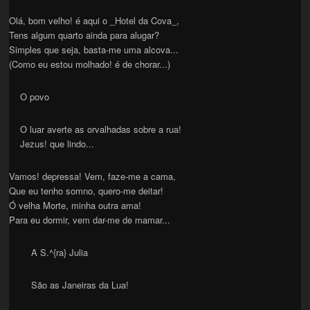
Olá, bom velho! é aqui o _Hotel da Cova_,
Tens algum quarto ainda para alugar?
Simples que seja, basta-me uma alcova...
(Como eu estou molhado! é de chorar...)
O povo
O luar averte as orvalhadas sobre a rua!
Jezus! que lindo...
Vamos! depressa! Vem, faze-me a cama,
Que eu tenho somno, quero-me deitar!
Ó velha Morte, minha outra ama!
Para eu dormir, vem dar-me de mamar...
A S.^{ra} Julia
São as Janeiras da Lua!