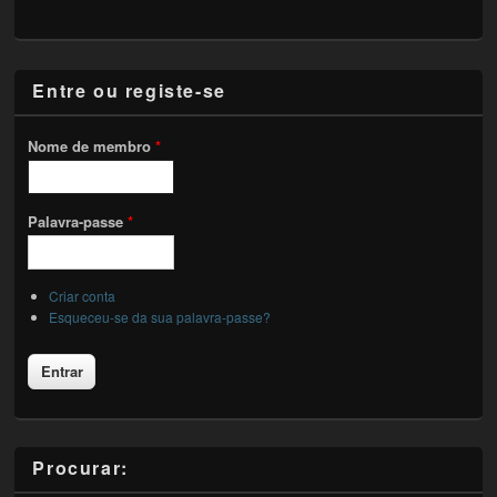
Entre ou registe-se
Nome de membro
*
Palavra-passe
*
Criar conta
Esqueceu-se da sua palavra-passe?
Procurar: