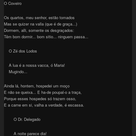
O Coveiro
Os quartos, meu senhor, estão tomados
Mas se quizer na valla (que é de graça...)
Dormem, alli, somente os desgraçados:
Têm bom dormir... bom sitio... ninguem passa...
O Zé dos Lodos
A lua é a nossa vacca, ó Maria!
Mugindo...
Ainda lá, hontem, hospedei um moço
E não se queixa... E ha-de poupal-o a traça,
Porque esses hospedes só trazem osso,
E a carne em si, valha a verdade, é escassa.
O Dr. Delegado
A noite parece dia!