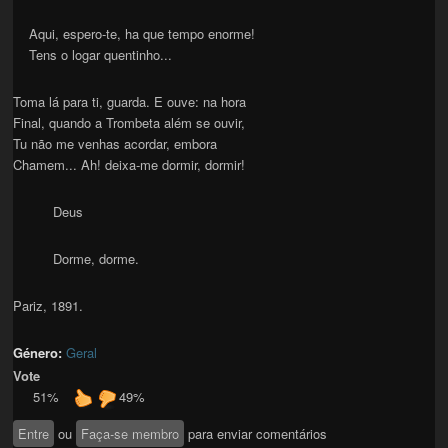
Aqui, espero-te, ha que tempo enorme!
Tens o logar quentinho...
Toma lá para ti, guarda. E ouve: na hora
Final, quando a Trombeta além se ouvir,
Tu não me venhas acordar, embora
Chamem... Ah! deixa-me dormir, dormir!
Deus
Dorme, dorme.
Pariz, 1891.
Género:
Geral
Vote
51%
49%
Entre
ou
Faça-se membro
para enviar comentários