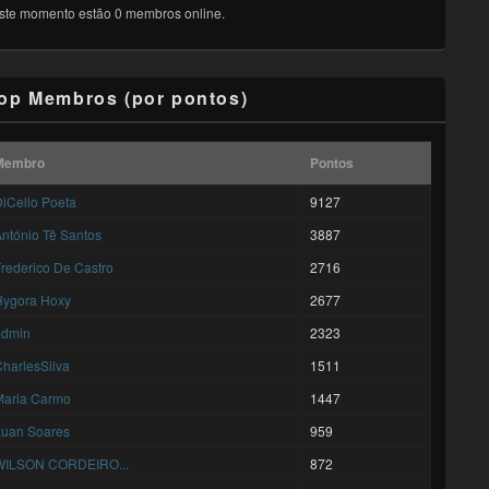
ste momento estão 0 membros online.
op Membros (por pontos)
Membro
Pontos
iCello Poeta
9127
ntónio Tê Santos
3887
rederico De Castro
2716
Hygora Hoxy
2677
admin
2323
harlesSilva
1511
Maria Carmo
1447
Luan Soares
959
WILSON CORDEIRO...
872