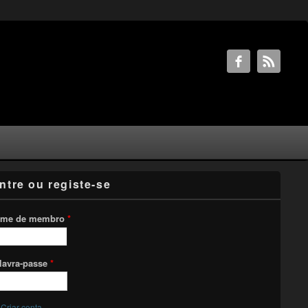
ntre ou registe-se
me de membro
*
lavra-passe
*
Criar conta