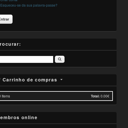
Esqueceu-se da sua palavra-passe?
rocurar:
Pesquisar
Carrinho de compras
0
Items
Total:
0.00€
embros online