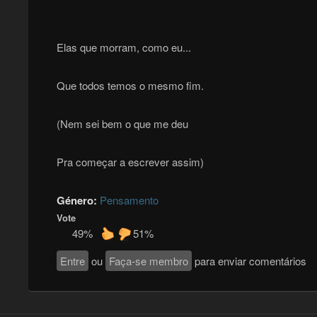
Elas que morram, como eu...
Que todos temos o mesmo fim.
(Nem sei bem o que me deu
Pra começar a escrever assim)
Género:
Pensamento
Vote
49%
51%
Entre
ou
Faça-se membro
para enviar comentários