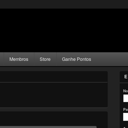
Membros
Store
Ganhe Pontos
E
No
Pa