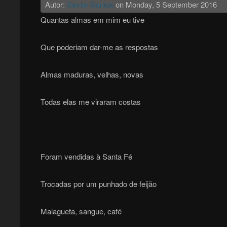
Autor:
Xavier Santos
on
Monday, 5 September 2016
Quantas almas em mim eu tive
Que poderiam dar-me as respostas
Almas maduras, velhas, novas
Todas elas me viraram costas
Foram vendidas à Santa Fé
Trocadas por um punhado de feijão
Malagueta, sangue, café