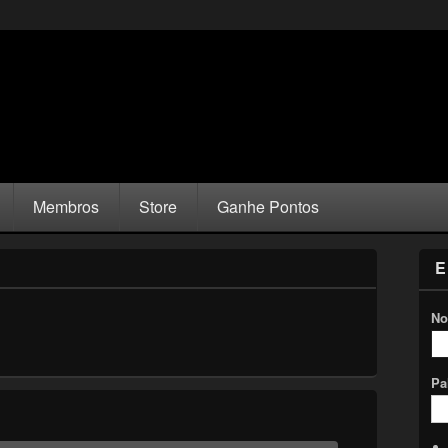
Membros
Store
Ganhe Pontos
E
No
Pa