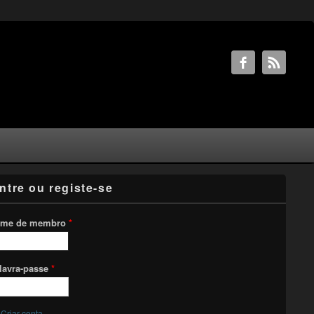
ntre ou registe-se
me de membro
*
lavra-passe
*
Criar conta