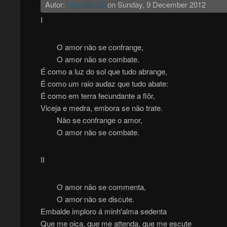
Autor:
Augusto Gil
on
Sunday, 9 December 2012
I
O amor não se confrange,
O amor não se combate.
É como a luz do sol que tudo abrange,
É como um raio audaz que tudo abate:
É como em terra fecundante a flôr,
Viceja e medra, embora se não trate.
Não se confrange o amor,
O amor não se combate.
II
O amor não se commenta,
O amor não se discute.
Embalde imploro á minh'alma sedenta
Que me oiça, que me attenda, que me escute