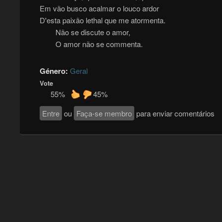
Em vão busco acalmar o louco ardor
D'esta paixão lethal que me atormenta.
Não se discute o amor,
O amor não se commenta.
Género:
Geral
Vote
55%
45%
Entre
ou
Faça-se membro
para enviar comentários