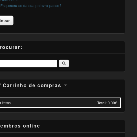
Esqueceu-se da sua palavra-passe?
rocurar:
Pesquisar
Carrinho de compras
0
Items
Total:
0.00€
embros online