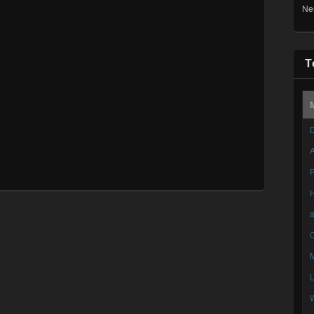
Ne
T
D
A
F
C