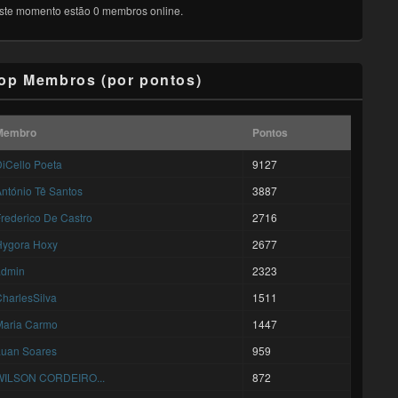
ste momento estão 0 membros online.
op Membros (por pontos)
Membro
Pontos
iCello Poeta
9127
ntónio Tê Santos
3887
rederico De Castro
2716
Hygora Hoxy
2677
admin
2323
harlesSilva
1511
Maria Carmo
1447
Luan Soares
959
WILSON CORDEIRO...
872