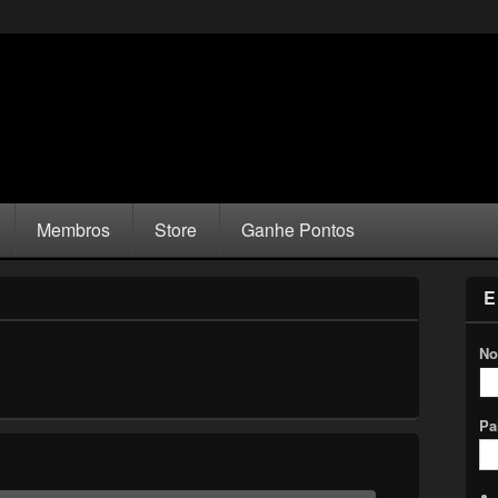
Membros
Store
Ganhe Pontos
E
No
Pa