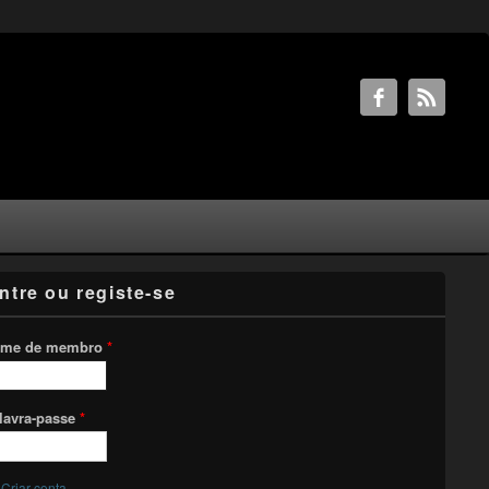
ntre ou registe-se
me de membro
*
lavra-passe
*
Criar conta