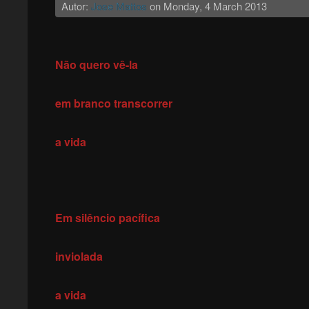
Autor:
Jose Mattos
on
Monday, 4 March 2013
Não quero vê-la
em branco transcorrer
a vida
Em silêncio pacífica
inviolada
a vida