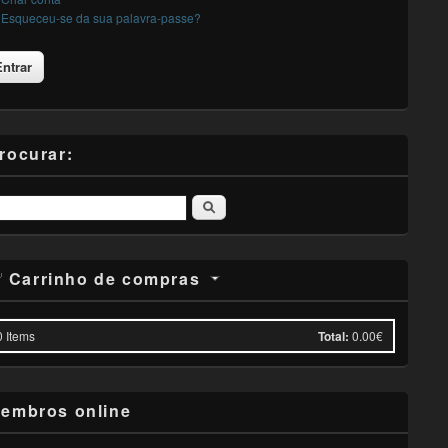
Esqueceu-se da sua palavra-passe?
rocurar:
Pesquisar
Carrinho de compras
0
Items
Total:
0.00€
embros online