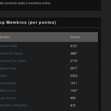
ste momento estão 0 membros online.
op Membros (por pontos)
Membro
Pontos
iCello Poeta
9127
ntónio Tê Santos
3887
rederico De Castro
2716
Hygora Hoxy
2677
admin
2323
harlesSilva
1511
Maria Carmo
1447
Luan Soares
959
WILSON CORDEIRO...
872