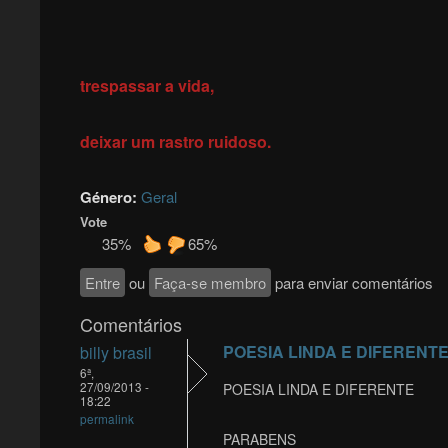
trespassar a vida,
deixar um rastro ruidoso.
Género:
Geral
Vote
35%
65%
Entre
ou
Faça-se membro
para enviar comentários
Comentários
POESIA LINDA E DIFERENT
billy brasil
6ª,
27/09/2013 -
POESIA LINDA E DIFERENTE
18:22
permalink
PARABENS