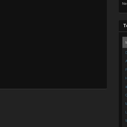
Ne
T
D
A
F
C