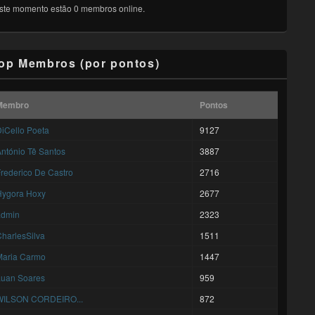
ste momento estão 0 membros online.
op Membros (por pontos)
Membro
Pontos
iCello Poeta
9127
ntónio Tê Santos
3887
rederico De Castro
2716
Hygora Hoxy
2677
admin
2323
harlesSilva
1511
Maria Carmo
1447
Luan Soares
959
WILSON CORDEIRO...
872