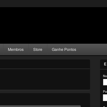
Membros
Store
Ganhe Pontos
E
No
Pa