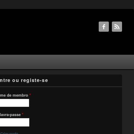
ntre ou registe-se
me de membro
*
lavra-passe
*
Criar conta