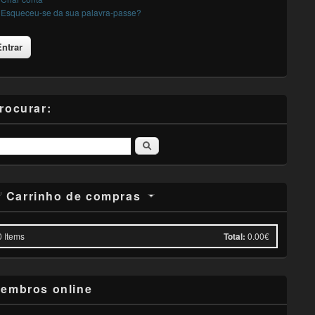
Esqueceu-se da sua palavra-passe?
rocurar:
Pesquisar
Carrinho de compras
0
Items
Total:
0.00€
embros online