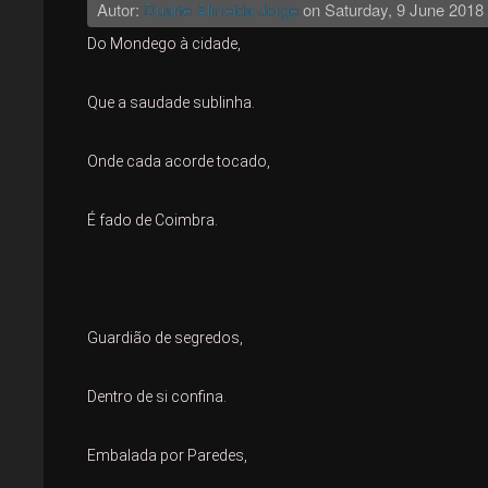
Autor:
Duarte Almeida Jorge
on
Saturday, 9 June 2018
Do Mondego à cidade, 
Que a saudade sublinha. 
Onde cada acorde tocado,
É fado de Coimbra.
Guardião de segredos, 
Dentro de si confina.
Embalada por Paredes, 