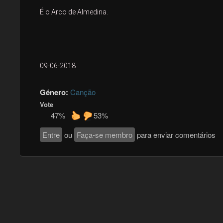
É o Arco de Almedina.
09-06-2018﻿
Género:
Canção
Vote
47%
53%
Entre
ou
Faça-se membro
para enviar comentários