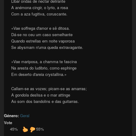
Libar ondas de nectar delirante
A anémona cingir, o lyrio, a rosa
Com a aza fugitiva, coruscante.
«Vae soffrega d'amor e sê ditosa.
Dá-se no ceu um caso semelhante
Quando estrellas em noite vaporosa
Se abysmam n'uma queda extravagante.
«Vae mariposa, a chamma te fascina
Na aresta do ludibrio, como esphinge
Em deserto d'areia crystallina.»
Callam-se as vozes; picam-se as amarras;
A gondola deslisa e o mar attinge
Ao som dos bandolins e das guitarras.
Género:
Geral
Vote
45%
55%