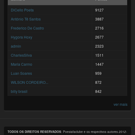
DiCello Poeta
9127
António Tê Santos
3887
Frederico De Castro
2716
Hygora Hoxy
2677
admin
2323
CharlesSilva
1511
Maria Carmo
1447
Luan Soares
959
WILSON CORDEIRO...
872
billy brasil
842
ver mais
TODOS OS DIREITOS RESERVADOS
: Poesiafaclube e os respectivos autores
2012-