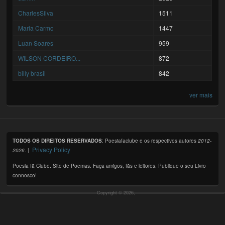
CharlesSilva
1511
Maria Carmo
1447
Luan Soares
959
WILSON CORDEIRO...
872
billy brasil
842
ver mais
TODOS OS DIREITOS RESERVADOS
: Poesiafaclube e os respectivos autores
2012-
Privacy Policy
2026
. |
Poesia fã Clube. Site de Poemas. Faça amigos, fãs e leitores. Publique o seu Livro
connosco!
Copyright © 2026,