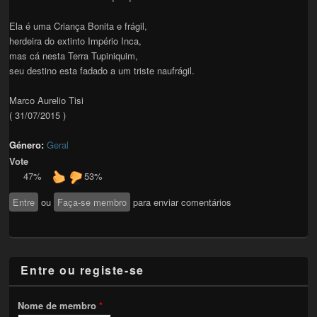
Ela é uma Criança Bonita e frágil,
herdeira do extinto Império Inca,
mas cá nesta Terra Tupiniquim,
seu destino esta fadado a um triste naufrágil.
Marco Aurelio Tisi
( 31/07/2015 )
Género:
Geral
Vote
47%
53%
Entre
ou
Faça-se membro
para enviar comentários
Entre ou registe-se
Nome de membro
*