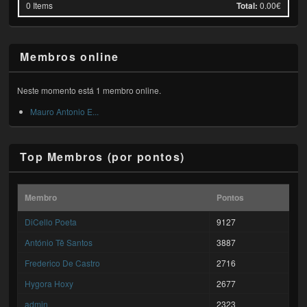
0
Items
Total:
0.00€
Membros online
Neste momento está 1 membro online.
Mauro Antonio E...
Top Membros (por pontos)
Membro
Pontos
DiCello Poeta
9127
António Tê Santos
3887
Frederico De Castro
2716
Hygora Hoxy
2677
admin
2323