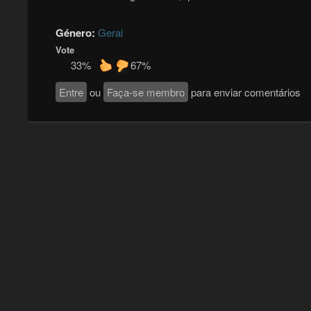
Género:
Geral
Vote
33%
67%
Entre
ou
Faça-se membro
para enviar comentários