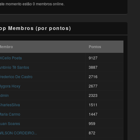
ste momento estão 0 membros online.
op Membros (por pontos)
Membro
Pontos
iCello Poeta
9127
ntónio Tê Santos
3887
rederico De Castro
2716
Hygora Hoxy
2677
admin
2323
harlesSilva
1511
Maria Carmo
1447
Luan Soares
959
WILSON CORDEIRO...
872