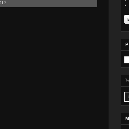
012
P
M