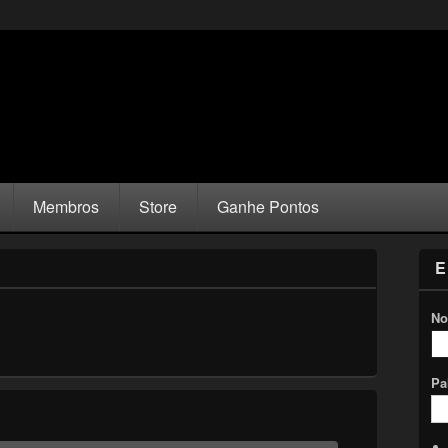
Membros
Store
Ganhe Pontos
E
No
Pa