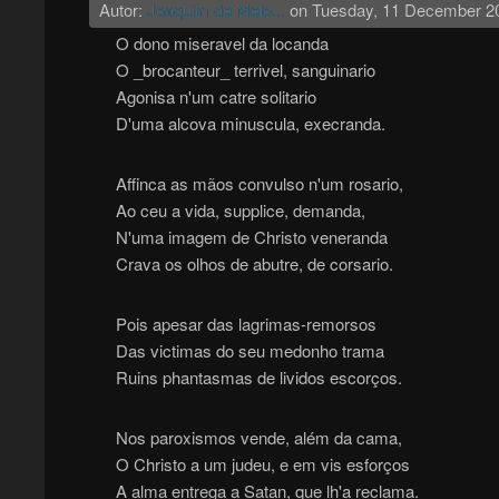
Autor:
Joaquim de Melo...
on
Tuesday, 11 December 2
O dono miseravel da locanda
O _brocanteur_ terrivel, sanguinario
Agonisa n'um catre solitario
D'uma alcova minuscula, execranda.
Affinca as mãos convulso n'um rosario,
Ao ceu a vida, supplice, demanda,
N'uma imagem de Christo veneranda
Crava os olhos de abutre, de corsario.
Pois apesar das lagrimas-remorsos
Das victimas do seu medonho trama
Ruins phantasmas de lividos escorços.
Nos paroxismos vende, além da cama,
O Christo a um judeu, e em vis esforços
A alma entrega a Satan, que lh'a reclama.