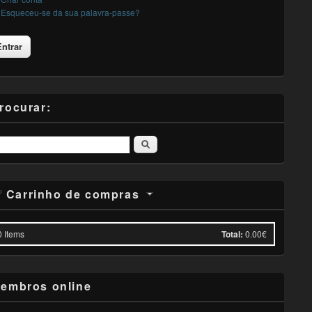
Esqueceu-se da sua palavra-passe?
rocurar:
Pesquisar
Carrinho de compras
0
Items
Total:
0.00€
embros online