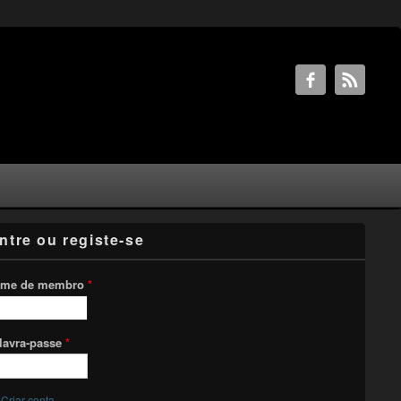
ntre ou registe-se
me de membro
*
lavra-passe
*
Criar conta