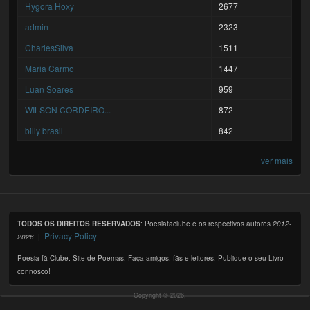
Hygora Hoxy
2677
admin
2323
CharlesSilva
1511
Maria Carmo
1447
Luan Soares
959
WILSON CORDEIRO...
872
billy brasil
842
ver mais
TODOS OS DIREITOS RESERVADOS
: Poesiafaclube e os respectivos autores
2012-
Privacy Policy
2026
. |
Poesia fã Clube. Site de Poemas. Faça amigos, fãs e leitores. Publique o seu Livro
connosco!
Copyright © 2026,