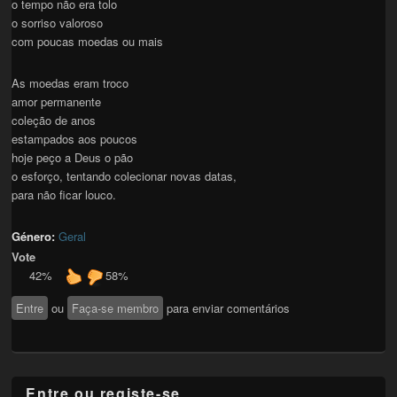
o tempo não era tolo
o sorriso valoroso
com poucas moedas ou mais
As moedas eram troco
amor permanente
coleção de anos
estampados aos poucos
hoje peço a Deus o pão
o esforço, tentando colecionar novas datas,
para não ficar louco.
Género:
Geral
Vote
42%
58%
Entre
ou
Faça-se membro
para enviar comentários
Entre ou registe-se