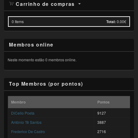
Carrinho de compras
0
Items
Total:
0.00€
Membros online
Neste momento estão 0 membros online.
Top Membros (por pontos)
Membro
Pontos
DiCello Poeta
9127
António Tê Santos
3887
Frederico De Castro
2716