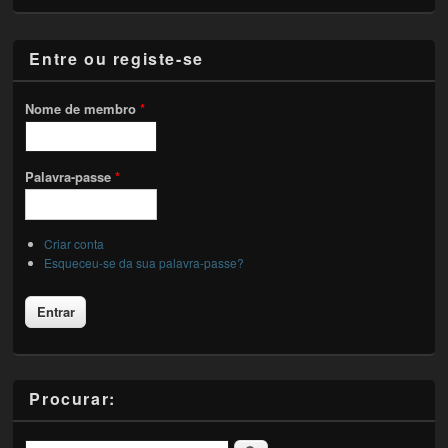
Entre ou registe-se
Nome de membro
*
Palavra-passe
*
Criar conta
Esqueceu-se da sua palavra-passe?
Procurar: