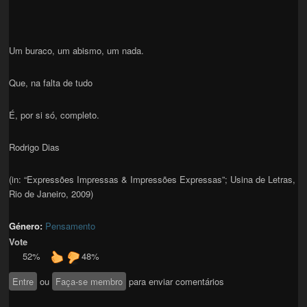
Um buraco, um abismo, um nada.
Que, na falta de tudo
É, por si só, completo.
Rodrigo Dias
(in: “Expressões Impressas & Impressões Expressas”; Usina de Letras,
Rio de Janeiro, 2009)
Género:
Pensamento
Vote
52%
48%
Entre
ou
Faça-se membro
para enviar comentários