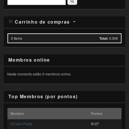
Pesquisar
Carrinho de compras
0
Items
Total:
0.00€
Membros online
Neste momento estão 0 membros online.
Top Membros (por pontos)
Membro
Pontos
DiCello Poeta
9127