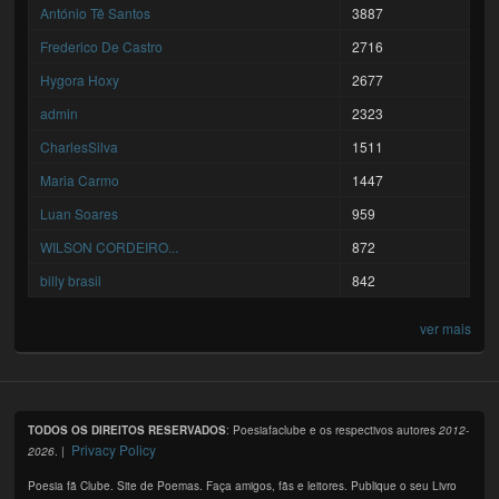
António Tê Santos
3887
Frederico De Castro
2716
Hygora Hoxy
2677
admin
2323
CharlesSilva
1511
Maria Carmo
1447
Luan Soares
959
WILSON CORDEIRO...
872
billy brasil
842
ver mais
TODOS OS DIREITOS RESERVADOS
: Poesiafaclube e os respectivos autores
2012-
Privacy Policy
2026
. |
Poesia fã Clube. Site de Poemas. Faça amigos, fãs e leitores. Publique o seu Livro