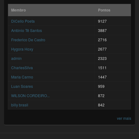
Membro
Pontos
DiCello Poeta
9127
António Tê Santos
3887
Frederico De Castro
2716
Hygora Hoxy
2677
admin
2323
CharlesSilva
1511
Maria Carmo
1447
Luan Soares
959
WILSON CORDEIRO...
872
billy brasil
842
ver mais