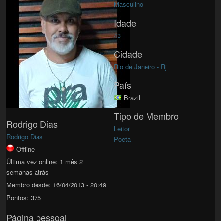
Masculino
Idade
43
Cidade
Rio de Janeiro - Rj
País
Brazil
Tipo de Membro
Rodrigo Dias
Leitor
Rodrigo Dias
Poeta
Offline
Última vez online:
1 mês 2
semanas atrás
Membro desde:
16/04/2013 - 20:49
Pontos:
375
Página pessoal