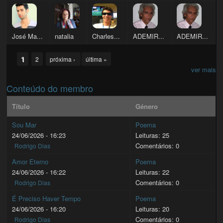
José Ma...
natalia
Charles...
ADEMIR...
ADEMIR...
Pages
1
2
próxima ›
última »
ver mais
Conteúdo do membro
Título
Género
Sou Mar
Poema
24/06/2026 - 16:23
Leituras: 25
Comentários: 0
Rodrigo Dias
Amor Eterno
Poema
24/06/2026 - 16:22
Leituras: 22
Comentários: 0
Rodrigo Dias
É Preciso Haver Tempo
Poema
24/06/2026 - 16:20
Leituras: 20
Comentários: 0
Rodrigo Dias