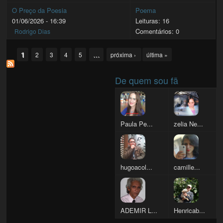
O Preço da Poesia
Poema
01/06/2026 - 16:39
Leituras: 16
Comentários: 0
Rodrigo Dias
Pages
1
…
2
3
4
5
próxima ›
última »
De quem sou fã
Paula Pe...
zelia Ne...
hugoacol...
camille...
ADEMIR L...
Henricab...