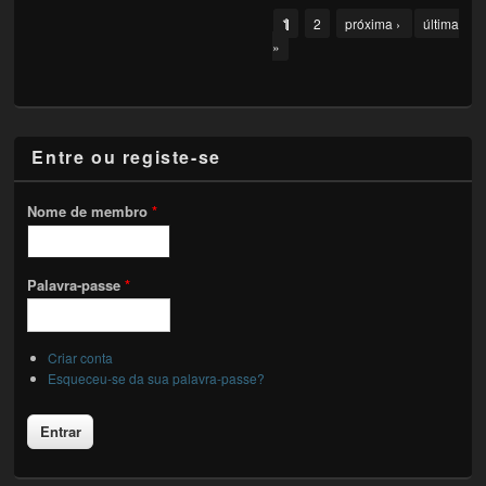
Pages
1
2
próxima ›
última
»
Entre ou registe-se
Nome de membro
*
Palavra-passe
*
Criar conta
Esqueceu-se da sua palavra-passe?