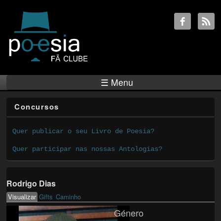
☰ Menu
Concursos
Quer publicar o seu Livro de Poesia?
Quer participar nas nossas Antologias?
Rodrigo Dias
Visualizar
(active tab)
Gifts
Caminho
Primary tabs
Género