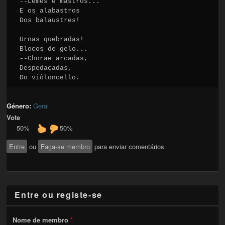
--Lemes e mastros...

E os alabastros

Dos balaustres!

Urnas quebradas!

Blocos de gelo...

--Chorae arcadas,

Despedaçadas,

Do viôloncello.
Género:
Geral
Vote
50%
50%
Entre
ou
Faça-se membro
para enviar comentários
Entre ou registe-se
Nome de membro
*