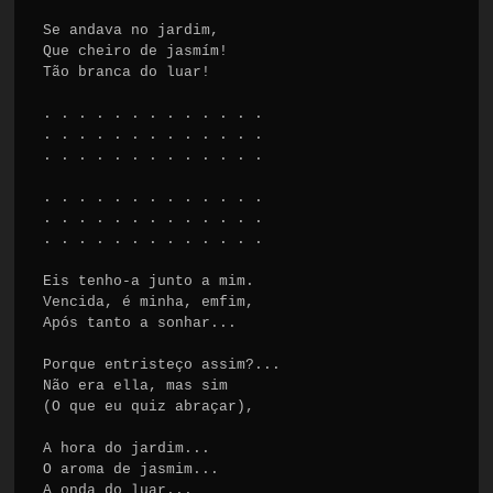
Se andava no jardim,

Que cheiro de jasmím!

Tão branca do luar!

. . . . . . . . . . . . .

. . . . . . . . . . . . .

. . . . . . . . . . . . .

. . . . . . . . . . . . .

. . . . . . . . . . . . .

. . . . . . . . . . . . .

Eis tenho-a junto a mim.

Vencida, é minha, emfim,

Após tanto a sonhar...

Porque entristeço assim?...

Não era ella, mas sim

(O que eu quiz abraçar),

A hora do jardim...

O aroma de jasmim...

A onda do luar...
