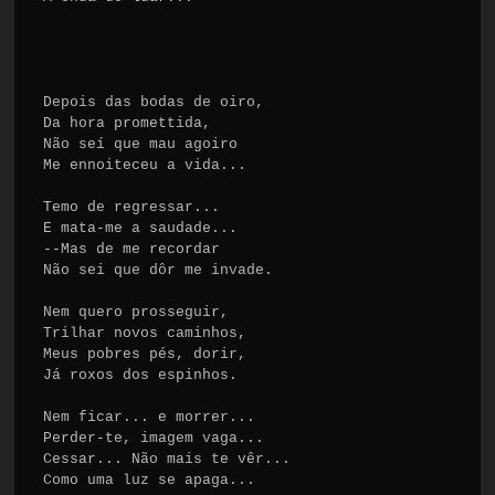
Depois das bodas de oiro,

Da hora promettida,

Não seí que mau agoiro

Me ennoiteceu a vida...

Temo de regressar...

E mata-me a saudade...

--Mas de me recordar

Não sei que dôr me invade.

Nem quero prosseguir,

Trilhar novos caminhos,

Meus pobres pés, dorir,

Já roxos dos espinhos.

Nem ficar... e morrer...

Perder-te, imagem vaga...

Cessar... Não mais te vêr...

Como uma luz se apaga...
