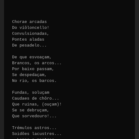
Chorae arcadas

Do víôloncello!

Convulsionadas,

Pontes aladas

De pesadelo...

De que esvoaçam,

Brancos, os arcos...

Por baixo passam,

Se despedaçam,

No rio, os barcos.

Fundas, soluçam

Caudaes de chôro...

Que ruinas, (ouçam)!

Se se debruçam,

Que sorvedouro!...

Trémulos astros...

Soidões lacustres...
