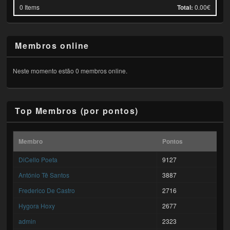
0
Items
Total:
0.00€
Membros online
Neste momento estão 0 membros online.
Top Membros (por pontos)
Membro
Pontos
DiCello Poeta
9127
António Tê Santos
3887
Frederico De Castro
2716
Hygora Hoxy
2677
admin
2323