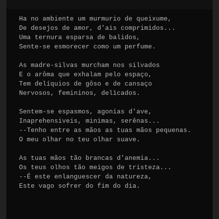
Ha no ambiente um murmurio de queixume,

De desejos de amor, d'ais comprimidos...

Uma ternura esparsa de balidos,

Sente-se esmorecer como um perfume.

As madre-silvas murcham nos silvados

E o arôma que exhalam pelo espaço,

Tem delíquios de gôso e de cansaço

Nervosos, femininos, delìcados.

Sentem-se espasmos, agonias d'ave,

Inaprehensiveis, minimas, serênas...

--Tenho entre as mãos as tuas mãos pequenas.

O meu olhar no teu olhar suave.

As tuas mãos tão brancas d'anemia...

Os teus olhos tão meigos de tristeza...

--É este enlanguescer da natureza,

Este vago sofrer do fim do dia.
