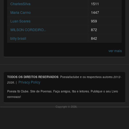
CharlesSilva
1511
Maria Carmo
1447
Luan Soares
959
WILSON CORDEIRO...
872
billy brasil
842
ver mais
TODOS OS DIREITOS RESERVADOS
: Poesiafaclube e os respectivos autores
2012-
Privacy Policy
2026
. |
Poesia fã Clube. Site de Poemas. Faça amigos, fãs e leitores. Publique o seu Livro
connosco!
Copyright © 2026,