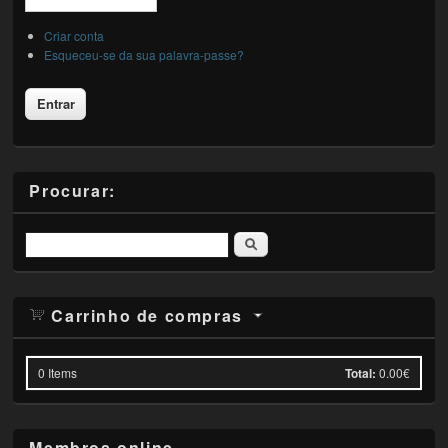
Criar conta
Esqueceu-se da sua palavra-passe?
Procurar:
Pesquisar
Carrinho de compras
0
Items
Total:
0.00€
Membros online