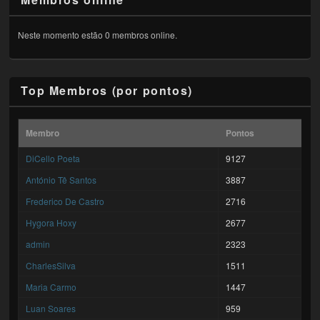
Neste momento estão 0 membros online.
Top Membros (por pontos)
Membro
Pontos
DiCello Poeta
9127
António Tê Santos
3887
Frederico De Castro
2716
Hygora Hoxy
2677
admin
2323
CharlesSilva
1511
Maria Carmo
1447
Luan Soares
959