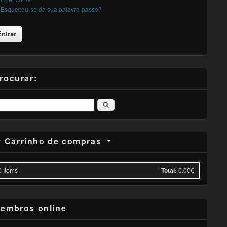
Esqueceu-se da sua palavra-passe?
rocurar:
Pesquisar
Carrinho de compras
0
Items
Total:
0.00€
embros online