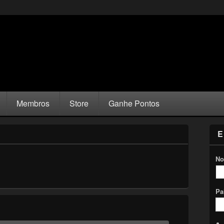
Membros
Store
Ganhe Pontos
E
No
Pa