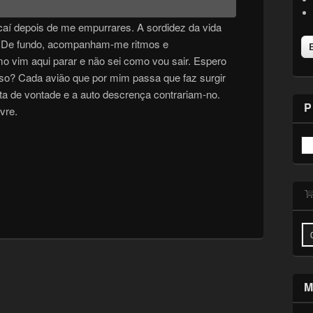
 caí depois de me empurrares. A sordidez da vida
. De fundo, acompanham-me ritmos e
 vim aqui parar e não sei como vou sair. Espero
so? Cada avião que por mim passa que faz surgir
lta de vontade e a auto descrença contrariam-no.
P
ivre.
M