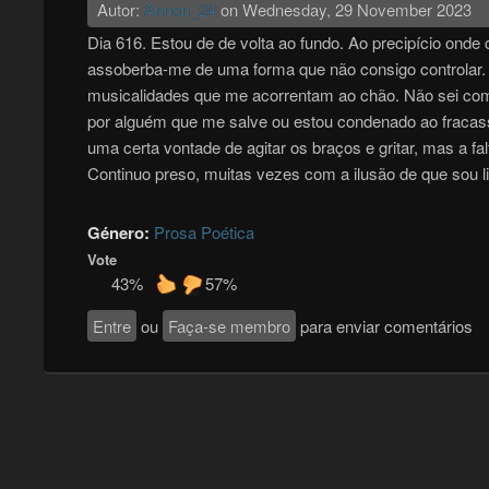
Autor:
Annon_24
on
Wednesday, 29 November 2023
Dia 616. Estou de de volta ao fundo. Ao precipício onde
assoberba-me de uma forma que não consigo controlar
musicalidades que me acorrentam ao chão. Não sei como
por alguém que me salve ou estou condenado ao fracas
uma certa vontade de agitar os braços e gritar, mas a fa
Continuo preso, muitas vezes com a ilusão de que sou l
Género:
Prosa Poética
Vote
43%
57%
Entre
ou
Faça-se membro
para enviar comentários