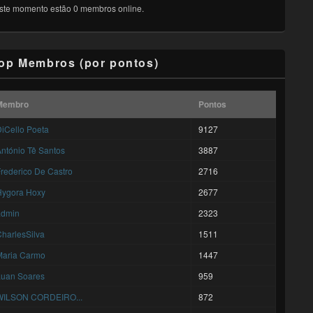
ste momento estão 0 membros online.
op Membros (por pontos)
Membro
Pontos
iCello Poeta
9127
ntónio Tê Santos
3887
rederico De Castro
2716
Hygora Hoxy
2677
admin
2323
harlesSilva
1511
Maria Carmo
1447
Luan Soares
959
WILSON CORDEIRO...
872