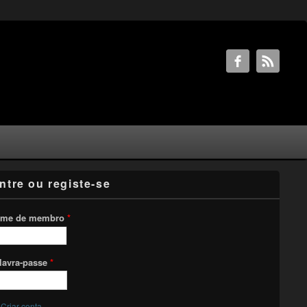
ntre ou registe-se
me de membro
*
lavra-passe
*
Criar conta