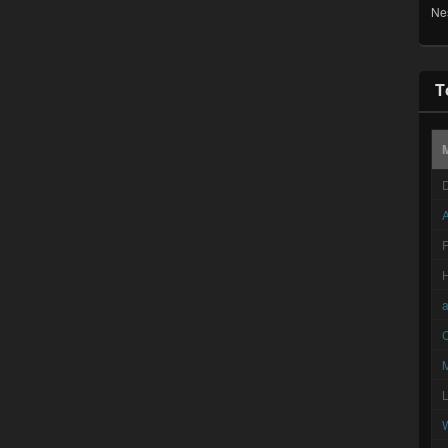
Ne
T
D
A
F
C