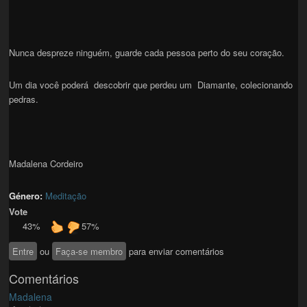
Nunca despreze ninguém, guarde cada pessoa perto do seu coração.
Um dia você poderá descobrir que perdeu um Diamante, colecionando
pedras.
Madalena Cordeiro
Género:
Meditação
Vote
43%
57%
Entre
ou
Faça-se membro
para enviar comentários
Comentários
Madalena