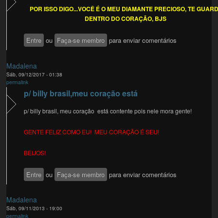
POR ISSO DIGO...VOCÊ É O MEU DIAMANTE PRECIOSO, TE GUAR
DENTRO DO CORAÇÃO, BJS
Entre
ou
Faça-se membro
para enviar comentários
Madalena
Sáb, 09/12/2017 - 01:38
permalink
p/ billy brasil,meu coração está
p/ billy brasil, meu coração está contente pois nele mora gente!
GENTE FELIZ COMO EU! MEU CORAÇÃO É SEU!
BEIJOS!
Entre
ou
Faça-se membro
para enviar comentários
Madalena
Sáb, 09/11/2013 - 19:00
permalink