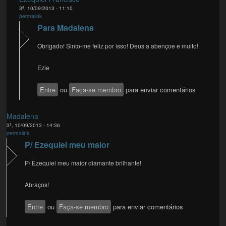
3ª, 10/09/2013 - 11:10
permalink
Para Madalena
Obrigado! Sinto-me feliz por isso! Deus a abençoe e muito!
Ezie
Entre
ou
Faça-se membro
para enviar comentários
Madalena
3ª, 10/09/2013 - 14:36
permalink
P/ Ezequiel meu maior
P/ Ezequiel meu maior diamante brilhante!
Abraços!
Entre
ou
Faça-se membro
para enviar comentários