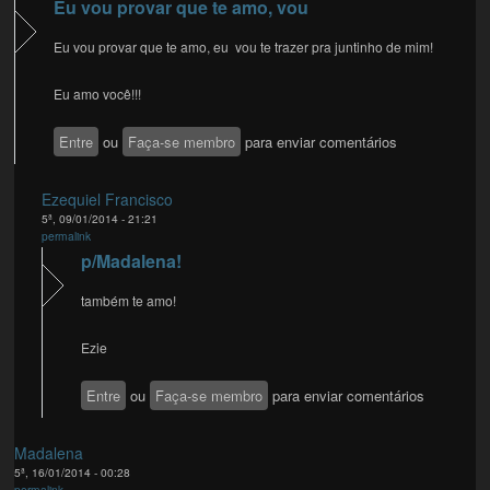
Eu vou provar que te amo, vou
Eu vou provar que te amo, eu vou te trazer pra juntinho de mim!
Eu amo você!!!
Entre
ou
Faça-se membro
para enviar comentários
Ezequiel Francisco
5ª, 09/01/2014 - 21:21
permalink
p/Madalena!
também te amo!
Ezie
Entre
ou
Faça-se membro
para enviar comentários
Madalena
5ª, 16/01/2014 - 00:28
permalink