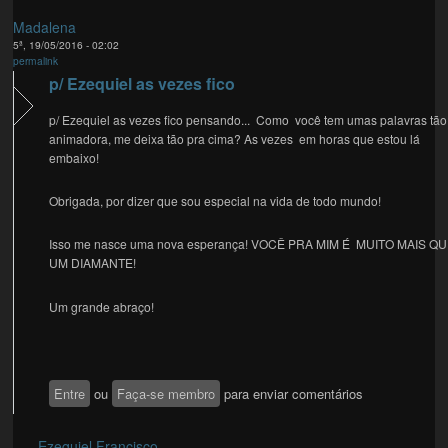
Madalena
5ª, 19/05/2016 - 02:02
permalink
p/ Ezequiel as vezes fico
p/ Ezequiel as vezes fico pensando... Como você tem umas palavras tão
animadora, me deixa tão pra cima? As vezes em horas que estou lá
embaixo!
Obrigada, por dizer que sou especial na vida de todo mundo!
Isso me nasce uma nova esperança! VOCÊ PRA MIM É MUITO MAIS Q
UM DIAMANTE!
Um grande abraço!
Entre
ou
Faça-se membro
para enviar comentários
Ezequiel Francisco