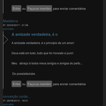
Entre
ou
Faça-se membro
para enviar comentários
Madalena
5ª, 02/03/2017 - 01:39
permalink
A amizade verdadeira, é o
A amizade verdadeira, é o princípio de um amor!
Deus está em tudo, tudo que for honesto e puro!
Meu abraço à todos meus amigos e amigas do peito...
Do poesiafaclube.
Entre
ou
Faça-se membro
para enviar comentários
conceição corde...
4ª, 28/08/2013 - 18:31
permalink