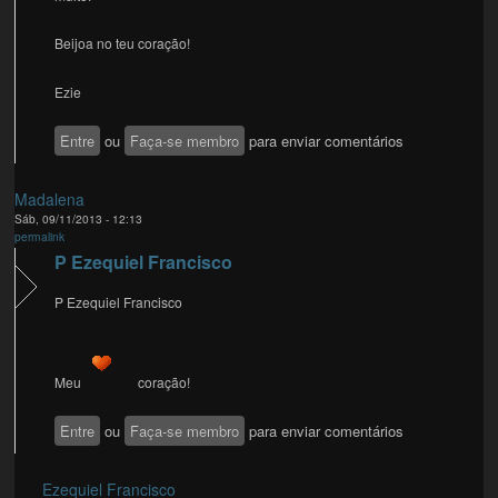
Beijoa no teu coração!
Ezie
Entre
ou
Faça-se membro
para enviar comentários
Madalena
Sáb, 09/11/2013 - 12:13
permalink
P Ezequiel Francisco
P Ezequiel Francisco
Meu
coração!
Entre
ou
Faça-se membro
para enviar comentários
Ezequiel Francisco