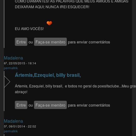
COMO DIAMANTES! AS PALAVRAS QUE MEUS AMIGOS E AMIGAS
DEIXARAM AQUI; NUNCA IREI ESQUECER!
EU AMO VOCÊS!
Entre
ou
Faça-se membro
para enviar comentários
Madalena
6ª, 22/05/2015 - 19:14
permalink
Ártemis,Ezequiel, billy brasil,
Ártemis, Ezequiel, billy brasil, e todos no geral da poesifaclube...Meu gr
abraço!
Entre
ou
Faça-se membro
para enviar comentários
Madalena
5ª, 09/01/2014 - 22:02
permalink