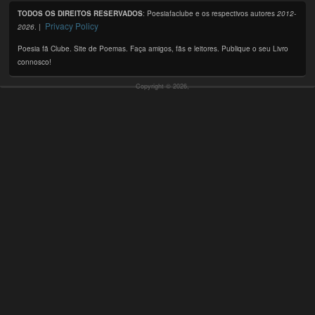
TODOS OS DIREITOS RESERVADOS
: Poesiafaclube e os respectivos autores
2012-
Privacy Policy
2026
. |
Poesia fã Clube. Site de Poemas. Faça amigos, fãs e leitores. Publique o seu Livro
connosco!
Copyright © 2026,