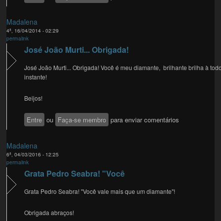
Madalena
4ª, 16/04/2014 - 02:29
permalink
José João Murti... Obrigada!
José João Murti... Obrigada! Você é meu diamante, brilhante brilha à tod
instante!
Beijos!
Entre
ou
Faça-se membro
para enviar comentários
Madalena
6ª, 04/03/2016 - 12:25
permalink
Grata Pedro Seabra! "Você
Grata Pedro Seabra! "Você vale mais que um diamante"!
Obrigada abraços!