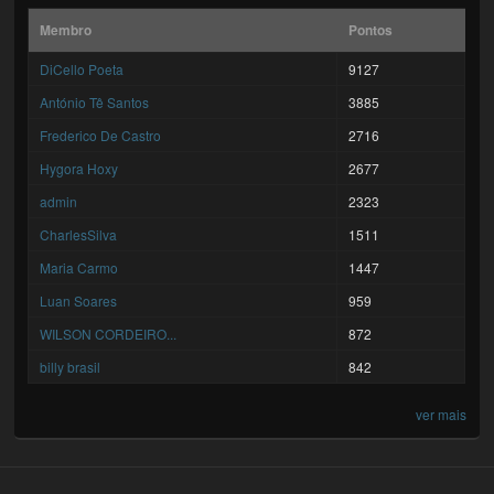
Membro
Pontos
DiCello Poeta
9127
António Tê Santos
3885
Frederico De Castro
2716
Hygora Hoxy
2677
admin
2323
CharlesSilva
1511
Maria Carmo
1447
Luan Soares
959
WILSON CORDEIRO...
872
billy brasil
842
ver mais