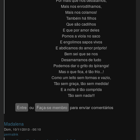
Por mais que nos debatamos,
Mais nos enrodilhamos,
Mais nos colamos!
Também há filhos
Que são cadilhos
E que por amor deles
Pomos a viola no saco
E engolimos sapos vivos
E abdicamos do amor próprio!
Bem sei que se nos
Desamarramos de tudo
Podemos dar o grito do Ipiranga!
Mas o que fica, é tão frio...!
Como um leito sem formas e vazio,
Tão sem graça, tão sem medida!
E a noite é tão comprida
Tão sem nada!!!
Entre
ou
Faça-se membro
para enviar comentários
Madalena
Dom, 10/11/2013 - 00:10
permalink