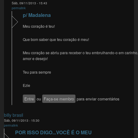
Sáb, 09/11/2013 - 15:43
permalink
p/ Madalena
Meu coração é teu!
Que bom saber que teu coração é meu!
Meu coração se abriu para receber o teu embrulhando-o em carinho
amor e desejo!
Teu para sempre
Ezie
Entre
ou
Faça-se membro
para enviar comentários
billy brasil
Sáb, 09/11/2013 - 15:30
permalink
POR ISSO DIGO...VOCÊ É O MEU