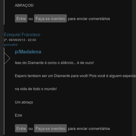
ABRAÇOS!
Entre
ou
Faça-se membro
para enviar comentários
Ezequiel Francisco
2ª, 09/09/2013 - 22:00
permalink
p/Madalena
Isso do Diamante é como o silêncio... é de ouro!
Espero tambem ser um Diamante para você! Pois você é alguem especia
na vida de todo o mundo!
Um abraço
Ezie
Entre
ou
Faça-se membro
para enviar comentários