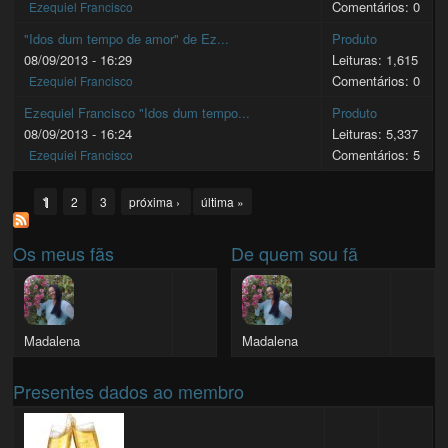
Comentários: 0
Ezequiel Francisco
"Idos dum tempo de amor" de Ez...
Produto
08/09/2013 - 16:29
Leituras: 1,615
Comentários: 0
Ezequiel Francisco
Ezequiel Francisco "Idos dum tempo...
Produto
08/09/2013 - 16:24
Leituras: 5,337
Comentários: 5
Ezequiel Francisco
Pages
1
2
3
próxima ›
última »
Os meus fãs
De quem sou fã
Madalena
Madalena
Presentes dados ao membro