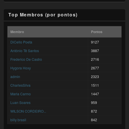
Top Membros (por pontos)
Membro
Pontos
DiCello Poeta
9127
António Tê Santos
3887
Frederico De Castro
2716
Hygora Hoxy
2677
admin
2323
CharlesSilva
1511
Maria Carmo
1447
Luan Soares
959
WILSON CORDEIRO...
872
billy brasil
842