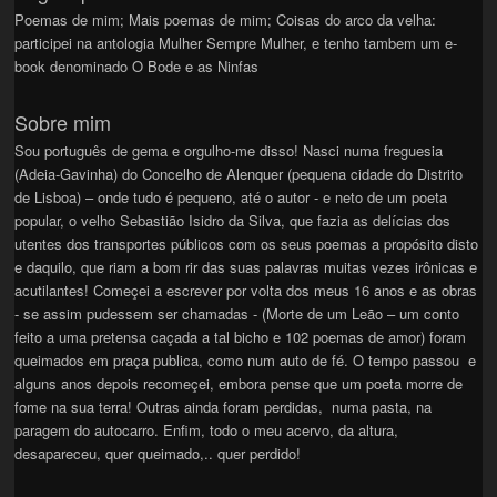
Poemas de mim; Mais poemas de mim; Coisas do arco da velha:
participei na antologia Mulher Sempre Mulher, e tenho tambem um e-
book denominado O Bode e as Ninfas
Sobre mim
Sou português de gema e orgulho-me disso! Nasci numa freguesia
(Adeia-Gavinha) do Concelho de Alenquer (pequena cidade do Distrito
de Lisboa) – onde tudo é pequeno, até o autor - e neto de um poeta
popular, o velho Sebastião Isidro da Silva, que fazia as delícias dos
utentes dos transportes públicos com os seus poemas a propósito disto
e daquilo, que riam a bom rir das suas palavras muitas vezes irônicas e
acutilantes! Começei a escrever por volta dos meus 16 anos e as obras
- se assim pudessem ser chamadas - (Morte de um Leão – um conto
feito a uma pretensa caçada a tal bicho e 102 poemas de amor) foram
queimados em praça publica, como num auto de fé. O tempo passou e
alguns anos depois recomeçei, embora pense que um poeta morre de
fome na sua terra! Outras ainda foram perdidas, numa pasta, na
paragem do autocarro. Enfim, todo o meu acervo, da altura,
desapareceu, quer queimado,.. quer perdido!