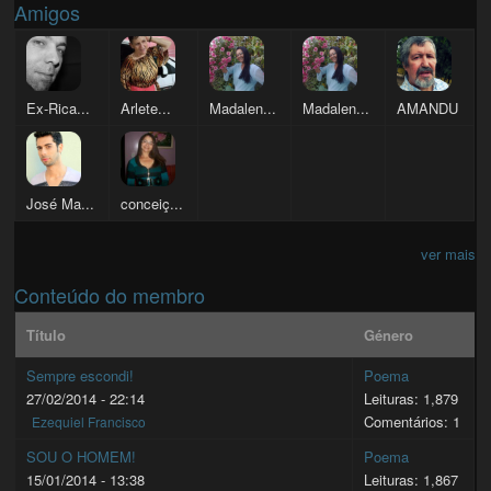
Amigos
Ex-Rica...
Arlete...
Madalen...
Madalen...
AMANDU
José Ma...
conceiç...
ver mais
Conteúdo do membro
Título
Género
Sempre escondi!
Poema
27/02/2014 - 22:14
Leituras: 1,879
Comentários: 1
Ezequiel Francisco
SOU O HOMEM!
Poema
15/01/2014 - 13:38
Leituras: 1,867