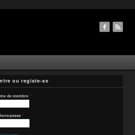
ntre ou registe-se
me de membro
*
lavra-passe
*
Criar conta