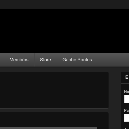
Membros
Store
Ganhe Pontos
E
No
Pa