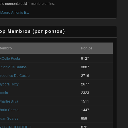
ste momento está 1 membro online.
Mauro Antonio E...
op Membros (por pontos)
Membro
Pontos
iCello Poeta
9127
ntónio Tê Santos
3887
rederico De Castro
2716
Hygora Hoxy
2677
admin
2323
harlesSilva
1511
Maria Carmo
1447
Luan Soares
959
WILSON CORDEIRO...
872