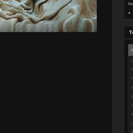
Ne
T
D
A
F
C