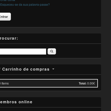
Esqueceu-se da sua palavra-passe?
rocurar:
Pesquisar
Carrinho de compras
0
Items
Total:
0.00€
embros online