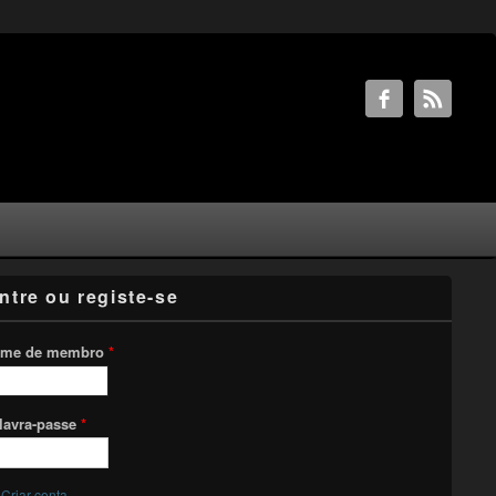
ntre ou registe-se
me de membro
*
lavra-passe
*
Criar conta