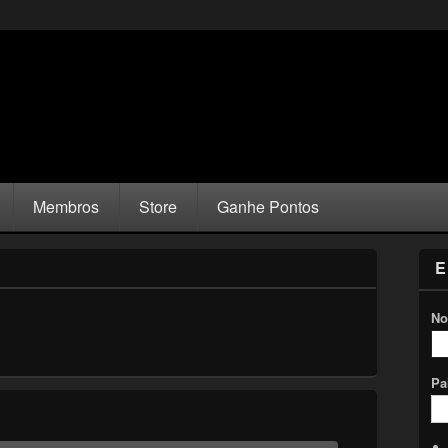
Membros
Store
Ganhe Pontos
E
No
Pa