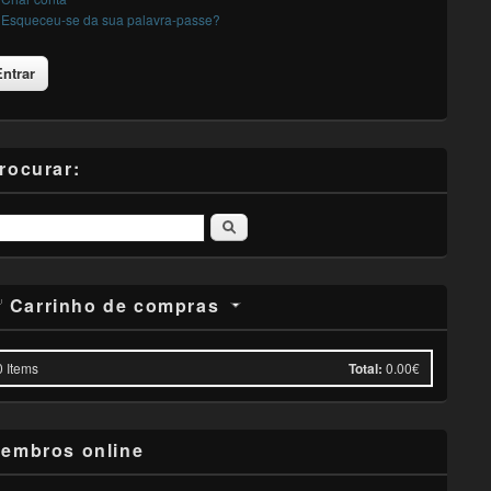
Esqueceu-se da sua palavra-passe?
rocurar:
Pesquisar
Carrinho de compras
0
Items
Total:
0.00€
embros online