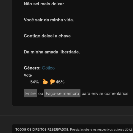
Não sei mais deixar
Você sair da minha vida.
Contigo deixei a chave
Da minha amada liberdade.
Género:
Gótico
Vote
54%
46%
Entre
ou
Faça-se membro
para enviar comentários
TODOS OS DIREITOS RESERVADOS
: Poesiafaclube e os respectivos autores
2012