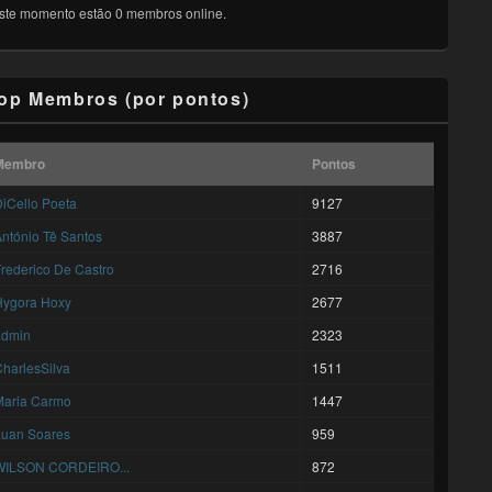
ste momento estão 0 membros online.
op Membros (por pontos)
Membro
Pontos
iCello Poeta
9127
ntónio Tê Santos
3887
rederico De Castro
2716
Hygora Hoxy
2677
admin
2323
harlesSilva
1511
Maria Carmo
1447
Luan Soares
959
WILSON CORDEIRO...
872