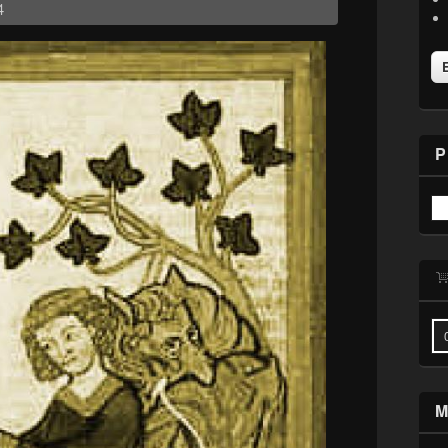
4
P
M