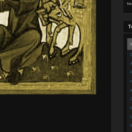
Ne
T
D
A
F
C