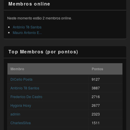
Membros online
Neste momento estão 2 membros online.
António Tê Santos
Mauro Antonio E...
Top Membros (por pontos)
Membro
Pontos
DiCello Poeta
9127
António Tê Santos
3887
Frederico De Castro
2716
Hygora Hoxy
2677
admin
2323
CharlesSilva
1511