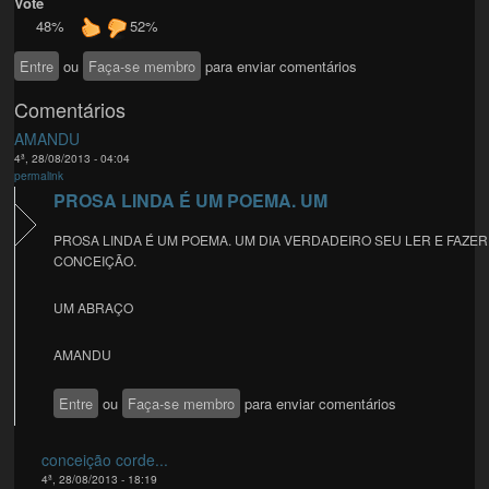
Vote
48%
52%
Entre
ou
Faça-se membro
para enviar comentários
Comentários
AMANDU
4ª, 28/08/2013 - 04:04
permalink
PROSA LINDA É UM POEMA. UM
PROSA LINDA É UM POEMA. UM DIA VERDADEIRO SEU LER E FAZER
CONCEIÇÃO.
UM ABRAÇO
AMANDU
Entre
ou
Faça-se membro
para enviar comentários
conceição corde...
4ª, 28/08/2013 - 18:19