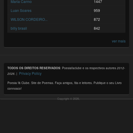
Maria Carmo
1447
Luan Soares
959
WILSON CORDEIRO...
872
billy brasil
842
ver mais
TODOS OS DIREITOS RESERVADOS
: Poesiafaclube e os respectivos autores
2012-
Privacy Policy
2026
. |
Poesia fã Clube. Site de Poemas. Faça amigos, fãs e leitores. Publique o seu Livro
connosco!
Copyright © 2026,