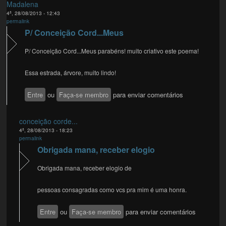
Madalena
4ª, 28/08/2013 - 12:43
permalink
P/ Conceição Cord...Meus
P/ Conceição Cord...Meus parabéns! muito criativo este poema!
Essa estrada, árvore, muito lindo!
Entre
ou
Faça-se membro
para enviar comentários
conceição corde...
4ª, 28/08/2013 - 18:23
permalink
Obrigada mana, receber elogio
Obrigada mana, receber elogio de
pessoas consagradas como vcs pra mim é uma honra.
Entre
ou
Faça-se membro
para enviar comentários