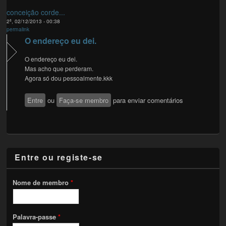
conceição corde...
2ª, 02/12/2013 - 00:38
permalink
O endereço eu dei.
O endereço eu dei.
Mas acho que perderam.
Agora só dou pessoalmente.kkk
Entre
ou
Faça-se membro
para enviar comentários
Entre ou registe-se
Nome de membro
*
Palavra-passe
*