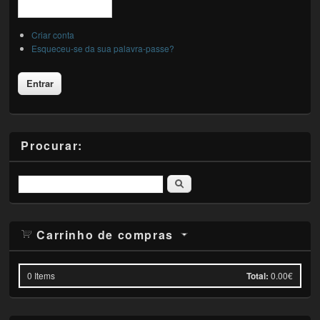
Criar conta
Esqueceu-se da sua palavra-passe?
Procurar:
Pesquisar
Carrinho de compras
0
Items
Total:
0.00€