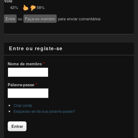
Vote
42%
58%
Entre
ou
Faça-se membro
para enviar comentários
Entre ou registe-se
Nome de membro
*
Palavra-passe
*
Criar conta
Esqueceu-se da sua palavra-passe?