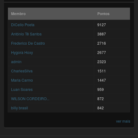
Membro
Pontos
DiCello Poeta
9127
António Tê Santos
3887
Frederico De Castro
2716
Hygora Hoxy
2677
admin
2323
CharlesSilva
1511
Maria Carmo
1447
Luan Soares
959
WILSON CORDEIRO...
872
billy brasil
842
ver mais