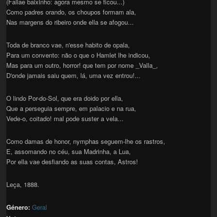
(Fallae baixinho: agora mesmo se ficou...)
Como padres orando, os choupos formam ala,
Nas margens do ribeiro onde ella se afogou...
Toda de branco vae, n'esse habito de opala,
Para um convento: não o que o Hamlet lhe indicou,
Mas para um outro, horror! que tem por nome _Valla_,
D'onde jamais saiu quem, lá, uma vez entrou!...
O lindo Por-do-Sol, que era doido por ella,
Que a perseguia sempre, em palacio e na rua,
Vede-o, coitado! mal pode suster a vela...
Como damas de honor, nymphas seguem-lhe os rastros,
E, assomando no céu, sua Madrinha, a Lua,
Por ella vae desfiando as suas contas, Astros!
Leça, 1888.
Género:
Geral