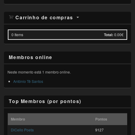
Carrinho de compras
0
Items
Total:
0.00€
Membros online
Neste momento está 1 membro online.
António Tê Santos
Top Membros (por pontos)
Membro
Pontos
DiCello Poeta
9127