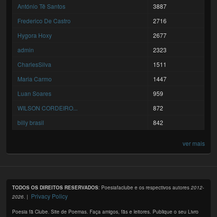
António Tê Santos
3887
Frederico De Castro
2716
Hygora Hoxy
2677
admin
2323
CharlesSilva
1511
Maria Carmo
1447
Luan Soares
959
WILSON CORDEIRO...
872
billy brasil
842
ver mais
TODOS OS DIREITOS RESERVADOS
: Poesiafaclube e os respectivos autores
2012-
Privacy Policy
2026
. |
Poesia fã Clube. Site de Poemas. Faça amigos, fãs e leitores. Publique o seu Livro