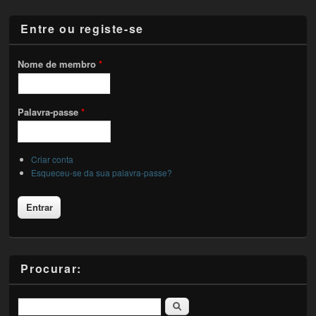
Entre ou registe-se
Nome de membro
*
Palavra-passe
*
Criar conta
Esqueceu-se da sua palavra-passe?
Procurar:
Pesquisar