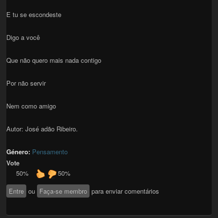
E tu se escondeste
Digo a você
Que não quero mais nada contigo
Por não servir
Nem como amigo
Autor: José adão Ribeiro.
Género:
Pensamento
Vote
50%
50%
Entre
ou
Faça-se membro
para enviar comentários