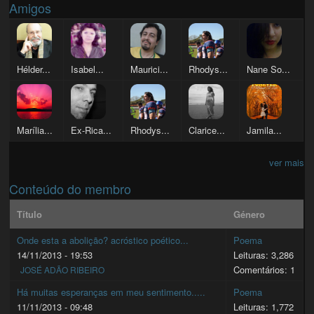
Amigos
Hélder...
Isabel...
Maurici...
Rhodys...
Nane So...
Marília...
Ex-Rica...
Rhodys...
Clarice...
Jamila...
ver mais
Conteúdo do membro
Título
Género
Onde esta a abolição? acróstico poético...
Poema
14/11/2013 - 19:53
Leituras: 3,286
Comentários: 1
JOSÉ ADÃO RIBEIRO
Há muitas esperanças em meu sentimento.....
Poema
11/11/2013 - 09:48
Leituras: 1,772