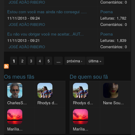
Comentários: 0
JOSÉ ADÃO RIBEIRO
Estou com você mas ainda não consegui .....
Poema
11/11/2013 - 09:24
Leituras: 1,782
Comentários: 0
JOSÉ ADÃO RIBEIRO
Eu não vou obrigar você me aceitar...AUT...
Poema
11/11/2013 - 09:21
Leituras: 1,839
Comentários: 0
JOSÉ ADÃO RIBEIRO
Pages
1
…
2
3
4
5
próxima ›
última »
Os meus fãs
De quem sou fã
CharlesS...
Rhodys d...
Rhodys d...
Nane Sou...
Marília...
Marília...