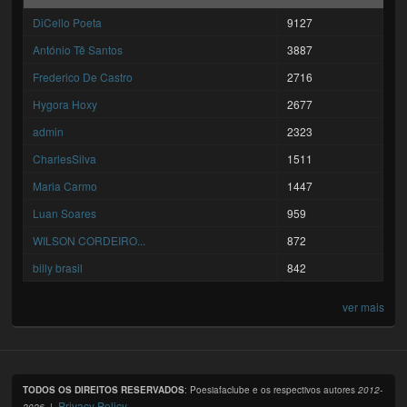
DiCello Poeta
9127
António Tê Santos
3887
Frederico De Castro
2716
Hygora Hoxy
2677
admin
2323
CharlesSilva
1511
Maria Carmo
1447
Luan Soares
959
WILSON CORDEIRO...
872
billy brasil
842
ver mais
TODOS OS DIREITOS RESERVADOS
: Poesiafaclube e os respectivos autores
2012-
Privacy Policy
2026
. |