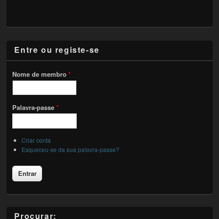
Entre ou registe-se
Nome de membro
*
Palavra-passe
*
Criar conta
Esqueceu-se da sua palavra-passe?
Procurar: