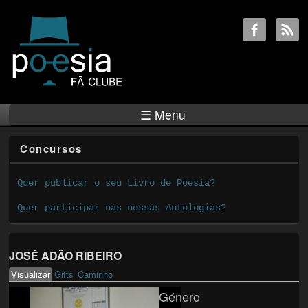
☰ Menu
Concursos
Quer publicar o seu Livro de Poesia?
Quer participar nas nossas Antologias?
JOSÉ ADÃO RIBEIRO
Visualizar
(active tab)
Gifts
Caminho
Primary tabs
Género