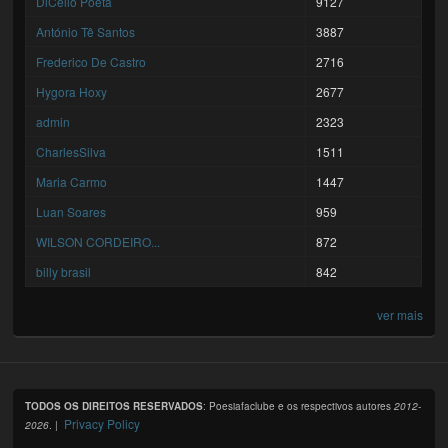
DiCello Poeta
9127
António Tê Santos
3887
Frederico De Castro
2716
Hygora Hoxy
2677
admin
2323
CharlesSilva
1511
Maria Carmo
1447
Luan Soares
959
WILSON CORDEIRO...
872
billy brasil
842
ver mais
TODOS OS DIREITOS RESERVADOS
: Poesiafaclube e os respectivos autores
2012-
Privacy Policy
2026
. |