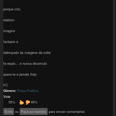
porque crio,
elaboro
imagino
fantasio e
debruçado às margens da noite
te espio… e nunca dissimulo
quero-te e jamais finjo
FC
Género:
Prosa Poética
Vote
55%
45%
Entre
ou
Faça-se membro
para enviar comentários