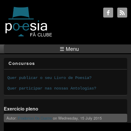
☰ Menu
Concursos
Quer publicar o seu Livro de Poesia?
Quer participar nas nossas Antologias?
Exercício pleno
Autor:
Frederico De Castro
on
Wednesday, 15 July 2015
Peter Pearson - Sleepy Eyes