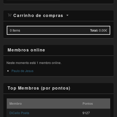
Carrinho de compras
0
Items
Total:
0.00€
Membros online
Neste momento está 1 membro online.
Paulo de Jesus
Top Membros (por pontos)
Membro
Pontos
DiCello Poeta
9127