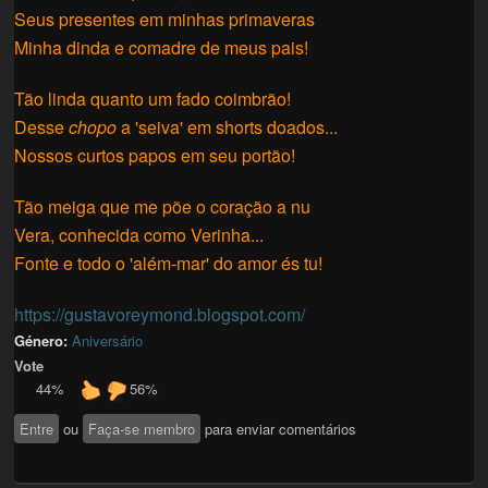
Seus presentes em minhas primaveras
Minha dinda e comadre de meus pais!
Tão linda quanto um fado coimbrão!
Desse
chopo
a 'seiva' em shorts doados...
Nossos curtos papos em seu portão!
Tão meiga que me põe o coração a nu
Vera, conhecida como Verinha...
Fonte e todo o 'além-mar' do amor és tu!
https://gustavoreymond.blogspot.com/
Género:
Aniversário
Vote
44%
56%
Entre
ou
Faça-se membro
para enviar comentários