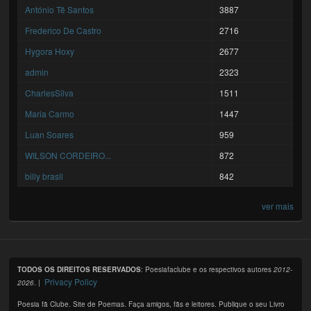
António Tê Santos
3887
Frederico De Castro
2716
Hygora Hoxy
2677
admin
2323
CharlesSilva
1511
Maria Carmo
1447
Luan Soares
959
WILSON CORDEIRO...
872
billy brasil
842
ver mais
TODOS OS DIREITOS RESERVADOS
: Poesiafaclube e os respectivos autores
2012-
Privacy Policy
2026
. |
Poesia fã Clube. Site de Poemas. Faça amigos, fãs e leitores. Publique o seu Livro