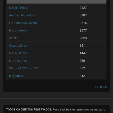
DiCello Poeta
9127
António Tê Santos
3887
Frederico De Castro
2716
Hygora Hoxy
2677
admin
2323
CharlesSilva
1511
Maria Carmo
1447
Luan Soares
959
WILSON CORDEIRO...
872
billy brasil
842
ver mais
TODOS OS DIREITOS RESERVADOS
: Poesiafaclube e os respectivos autores
2012-