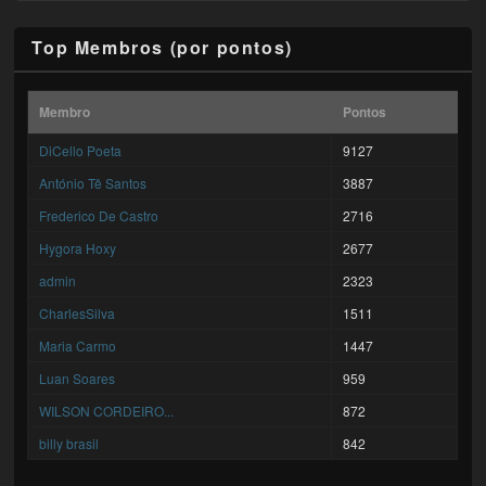
Top Membros (por pontos)
Membro
Pontos
DiCello Poeta
9127
António Tê Santos
3887
Frederico De Castro
2716
Hygora Hoxy
2677
admin
2323
CharlesSilva
1511
Maria Carmo
1447
Luan Soares
959
WILSON CORDEIRO...
872
billy brasil
842