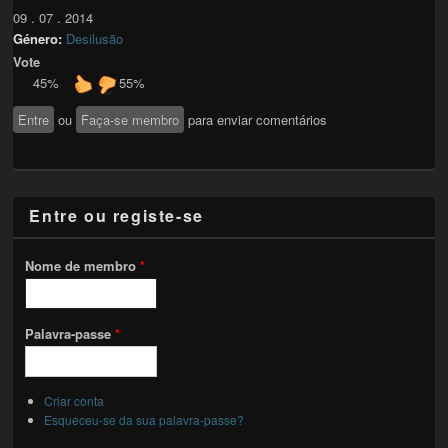
09 . 07 . 2014
Género:
Desilusão
Vote
45%
55%
Entre
ou
Faça-se membro
para enviar comentários
Entre ou registe-se
Nome de membro
*
Palavra-passe
*
Criar conta
Esqueceu-se da sua palavra-passe?