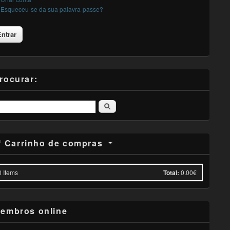
Esqueceu-se da sua palavra-passe?
rocurar:
Pesquisar
Carrinho de compras
0
Items
Total:
0.00€
embros online