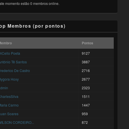
ste momento estão 0 membros online.
op Membros (por pontos)
Membro
Pontos
iCello Poeta
9127
ntónio Tê Santos
3887
rederico De Castro
2716
Hygora Hoxy
2677
admin
2323
harlesSilva
1511
Maria Carmo
1447
Luan Soares
959
WILSON CORDEIRO...
872