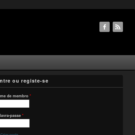
ntre ou registe-se
me de membro
*
lavra-passe
*
Criar conta