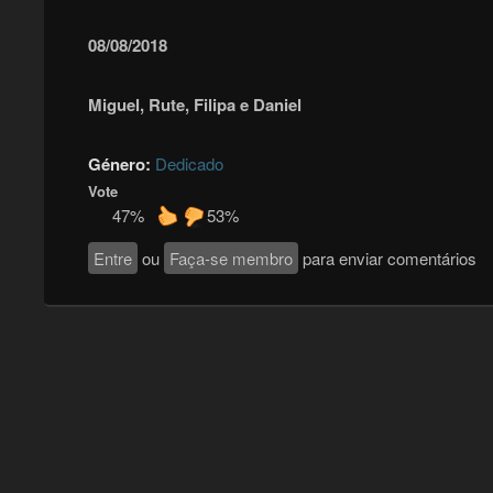
08/08/2018
Miguel, Rute, Filipa e Daniel
Género:
Dedicado
Vote
47%
53%
Entre
ou
Faça-se membro
para enviar comentários