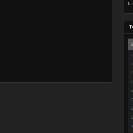
Ne
T
D
A
F
C