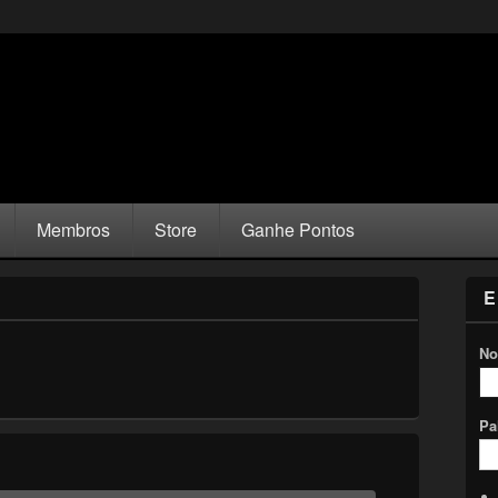
Membros
Store
Ganhe Pontos
E
No
Pa