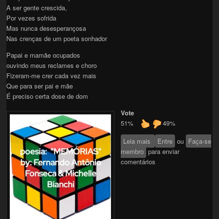
A ser gente crescida,
Por vezes sofrida
Mas nunca desesperançosa
Nas crenças de um poeta sonhador
Papai e mamãe ocupados
ouvindo meus reclames e choro
Fizeram-me crer cada vez mais
Que para ser pai e mãe
É preciso certa dose de dom
Vote
51%
49%
Leia mais
sobre MEMÓRIAS
Entre
ou
Faça-se
membro
para enviar
comentários