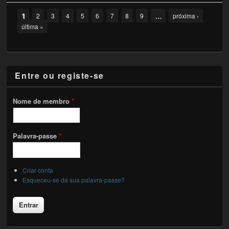
Pages
1
…
2
3
4
5
6
7
8
9
próxima ›
última »
Entre ou registe-se
Nome de membro
*
Palavra-passe
*
Criar conta
Esqueceu-se da sua palavra-passe?