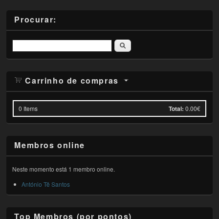
Procurar:
Pesquisar
Carrinho de compras
0
Items
Total:
0.00€
Membros online
Neste momento está 1 membro online.
António Tê Santos
Top Membros (por pontos)