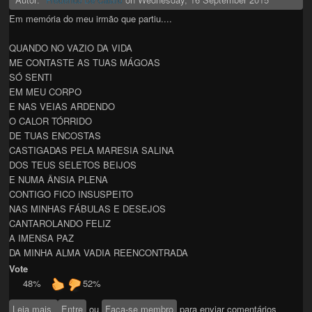
Em memória do meu irmão que partiu....
QUANDO NO VAZIO DA VIDA
ME CONTASTE AS TUAS MÁGOAS
SÓ SENTI
EM MEU CORPO
E NAS VEIAS ARDENDO
O CALOR TÓRRIDO
DE TUAS ENCOSTAS
CASTIGADAS PELA MARESIA SALINA
DOS TEUS SELETOS BEIJOS
E NUMA ÂNSIA PLENA
CONTIGO FICO INSUSPEITO
NAS MINHAS FÁBULAS E DESEJOS
CANTAROLANDO FELIZ
A IMENSA PAZ
DA MINHA ALMA VADIA REENCONTRADA
Vote
48%
52%
Leia mais
sobre A Fábula de Bolama
Entre
ou
Faça-se membro
para enviar comentários