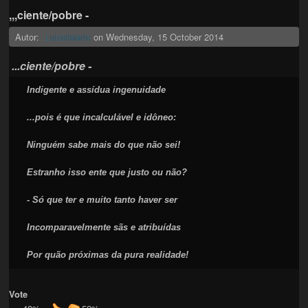
,,,ciente/pobre -
Autor:
on
Wednesday, 15 October 2014
Luizelisiario
...ciente/pobre -
Indigente e assídua ingenuidade

...pois é que incalculável e idôneo:

Ninguém sabe mais do que não sei!

Estranho isso ente que justo ou não?

- Só que ter e muito tanto haver ser

Incomparavelmente sãs e atribuídas

Por quão próximas da pura realidade!
Vote