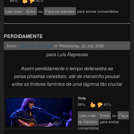
48%
52%
Leia mais
sobre ,,,ciente/pobre -
Entre
ou
Faça-se membro
para enviar comentários
PERDIDAMENTE
Autor:
on
Wednesday, 22 July 2026
Frederico De Castro
para Luis Represas
Assim perdidamente o tempo defenestra-se
pelas pilastras celestiais, até de mansinho pousar
entre os timbres famintos de uma lágrima tão crucial
Vote
59%
41%
Leia mais
sobre
Entre
ou
Faça-
se membro
PERDIDAMENTE
para enviar
comentários