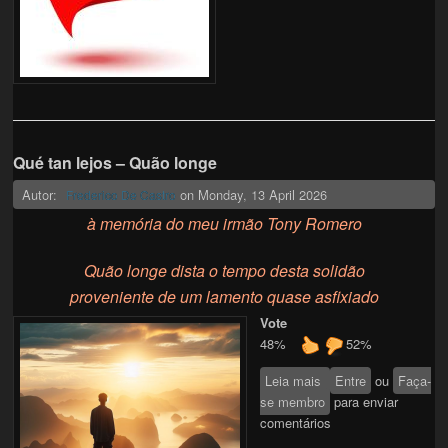
Qué tan lejos – Quão longe
Autor:
on
Monday, 13 April 2026
Frederico De Castro
à memória do meu irmão Tony Romero
Quão longe dista o tempo desta solidão
proveniente de um lamento quase asfixiado
Vote
48%
52%
Leia mais
sobre Qué tan lejos
Entre
ou
Faça-
se membro
– Quão longe
para enviar
comentários