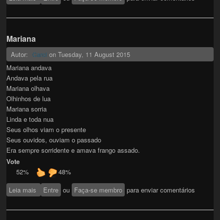
Mariana
Autor:
on
Tuesday, 11 August 2015
Carol
Mariana andava
Andava pela rua
Mariana olhava
Olhinhos de lua
Mariana sorria
Linda e toda nua
Seus olhos viam o presente
Seus ouvidos, ouviam o passado
Era sempre sorridente e amava frango assado.
Vote
52%
48%
Leia mais
sobre Mariana
Entre
ou
Faça-se membro
para enviar comentários