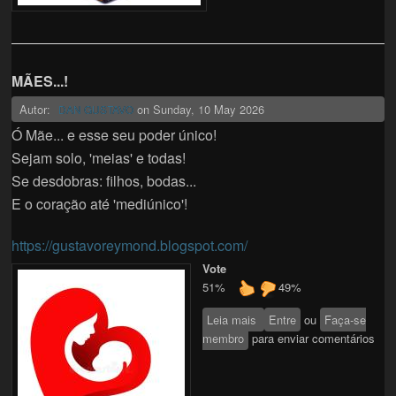
MÃES...!
Autor:
on
Sunday, 10 May 2026
DAN GUSTAVO
Ó Mãe... e esse seu poder único!
Sejam solo, 'meias' e todas!
Se desdobras: filhos, bodas...
E o coração até 'mediúnico'!
https://gustavoreymond.blogspot.com/
Vote
51%
49%
Leia mais
sobre MÃES...!
Entre
ou
Faça-se
membro
para enviar comentários