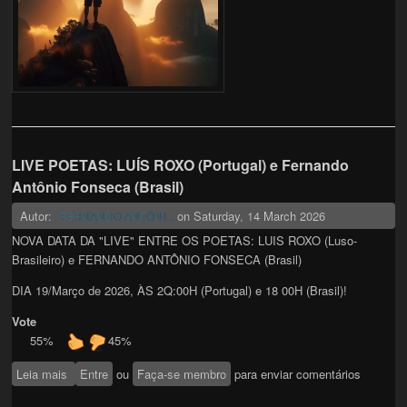
LIVE POETAS: LUÍS ROXO (Portugal) e Fernando
Antônio Fonseca (Brasil)
Autor:
on
Saturday, 14 March 2026
FERNANDO ANTÔNI...
NOVA DATA DA "LIVE" ENTRE OS POETAS: LUIS ROXO (Luso-
Brasileiro) e FERNANDO ANTÔNIO FONSECA (Brasil)
DIA 19/Março de 2026, ÀS 2Q:00H (Portugal) e 18 00H (Brasil)!
Vote
55%
45%
Leia mais
sobre LIVE POETAS: LUÍS ROXO (Portugal) e Fernando
Entre
ou
Faça-se membro
para enviar comentários
Antônio Fonseca (Brasil)