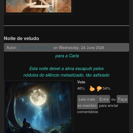
Noite de veludo
Autor:
on
Wednesday, 24 June 2026
Frederico De Castro
para a Carla
Esta noite deixei a alma escapulir pelos
nódulos do silêncio metastizado, tão asfixiado
Vote
46%
54%
Leia mais
sobre Noite de
Entre
ou
Faça-
se membro
veludo
para enviar
comentários