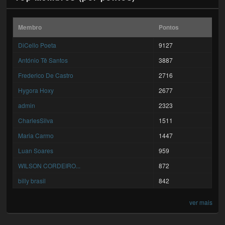
Membro
Pontos
DiCello Poeta
9127
António Tê Santos
3887
Frederico De Castro
2716
Hygora Hoxy
2677
admin
2323
CharlesSilva
1511
Maria Carmo
1447
Luan Soares
959
WILSON CORDEIRO...
872
billy brasil
842
ver mais