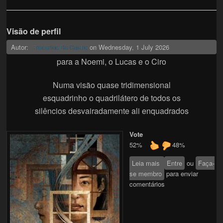
Visão de perfil
Autor:
on
Wednesday, 1 July 2026
Frederico De Castro
para a Noemi, o Lucas e o Ciro
Numa visão quase tridimensional
esquadrinho o quadrilátero de todos os
silêncios desvairadamente ali enquadrados
Vote
52%
48%
Leia mais
sobre Visão de
Entre
ou
Faça-
se membro
perfil
para enviar
comentários