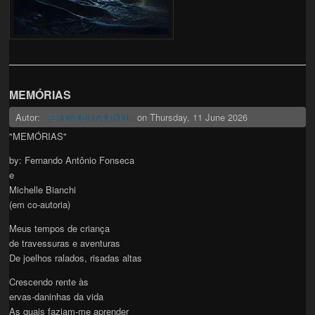
MEMÓRIAS
Autor:
on
Thursday, 11 June 2026
FERNANDO ANTÔNI...
"MEMÓRIAS"
by: Fernando Antônio Fonseca
e
Michelle Bianchi
(em co-autoria)
Meus tempos de criança
de travessuras e aventuras
De joelhos ralados, risadas altas
Crescendo rente às
ervas-daninhas da vida
As quais faziam-me aprender