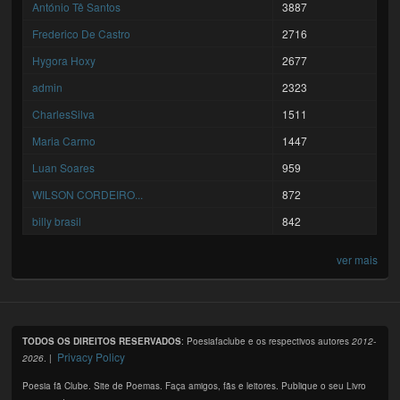
António Tê Santos
3887
Frederico De Castro
2716
Hygora Hoxy
2677
admin
2323
CharlesSilva
1511
Maria Carmo
1447
Luan Soares
959
WILSON CORDEIRO...
872
billy brasil
842
ver mais
TODOS OS DIREITOS RESERVADOS
: Poesiafaclube e os respectivos autores
2012-
Privacy Policy
2026
. |
Poesia fã Clube. Site de Poemas. Faça amigos, fãs e leitores. Publique o seu Livro