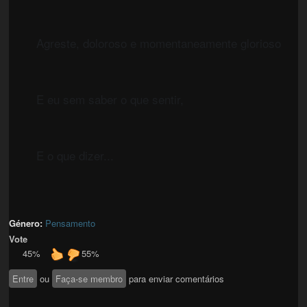
	Agreste, doloroso e momentaneamente glorioso
	E eu sem saber o que sentir,
	E o que dizer...
Género:
Pensamento
Vote
45%
55%
Entre
ou
Faça-se membro
para enviar comentários