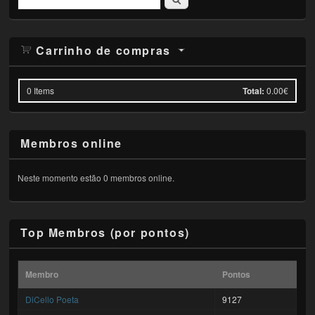
Carrinho de compras
0
Items
Total:
0.00€
Membros online
Neste momento estão 0 membros online.
Top Membros (por pontos)
Membro
Pontos
DiCello Poeta
9127