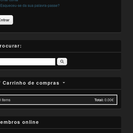
Esqueceu-se da sua palavra-passe?
rocurar:
Pesquisar
Carrinho de compras
0
Items
Total:
0.00€
embros online