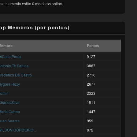
ste momento estão 0 membros online.
op Membros (por pontos)
Membro
Pontos
iCello Poeta
9127
ntónio Tê Santos
3887
rederico De Castro
2716
Hygora Hoxy
2677
admin
2323
harlesSilva
1511
Maria Carmo
1447
Luan Soares
959
WILSON CORDEIRO...
872