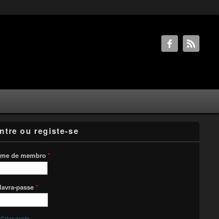
ntre ou registe-se
me de membro
*
lavra-passe
*
Criar conta