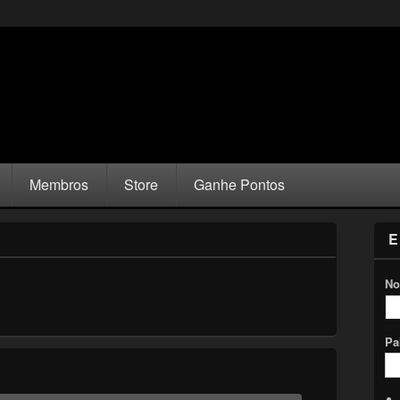
Membros
Store
Ganhe Pontos
E
No
Pa