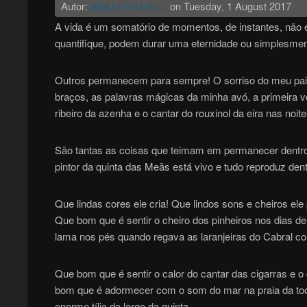
Autor:
Miguel António ...
on
Tuesday, 1 August 2017
A vida é um somatório de momentos, de instantes, não 
quantifique, podem durar uma eternidade ou simplesmen
Outros permanecem para sempre! O sorriso do meu pai, o
braços, as palavras mágicas da minha avó, a primeira v
ribeiro da azenha e o cantar do rouxinol da eira nas noit
São tantas as coisas que teimam em permanecer dentr
pintor da quinta das Meãs está vivo e tudo reproduz dent
Que lindas cores ele cria! Que lindos sons e cheiros ele 
Que bom que é sentir o cheiro dos pinheiros nos dias d
lama nos pés quando regava as laranjeiras do Cabral 
Que bom que é sentir o calor do cantar das cigarras e o
bom que é adormecer com o som do mar na praia da toch
enorme tília do largo da quinta.