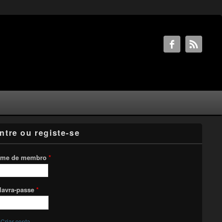
ntre ou registe-se
me de membro
*
lavra-passe
*
Criar conta