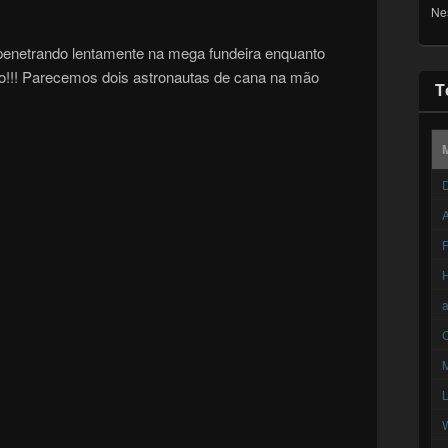
Ne
enetrando lentamente na mega fundeira enquanto
io!!! Parecemos dois astronautas de cana na mão
T
D
A
F
C