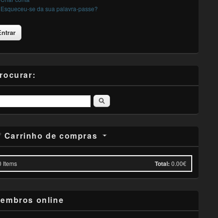
Esqueceu-se da sua palavra-passe?
rocurar:
Pesquisar
Carrinho de compras
0
Items
Total:
0.00€
embros online