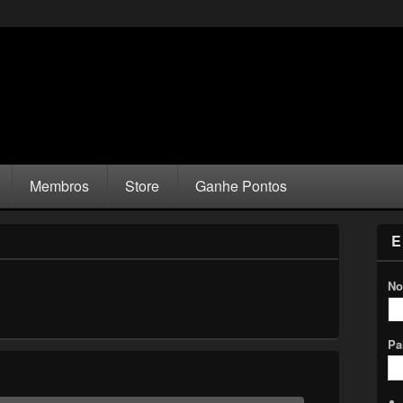
Membros
Store
Ganhe Pontos
E
No
Pa