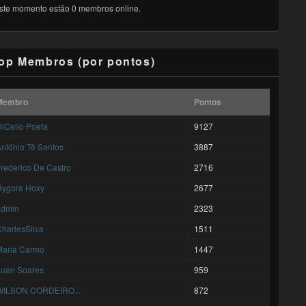
ste momento estão 0 membros online.
op Membros (por pontos)
Membro
Pontos
iCello Poeta
9127
ntónio Tê Santos
3887
rederico De Castro
2716
Hygora Hoxy
2677
admin
2323
harlesSilva
1511
Maria Carmo
1447
Luan Soares
959
WILSON CORDEIRO...
872