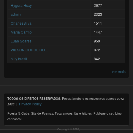
Hygora Hoxy
2677
admin
2323
CharlesSilva
1511
Maria Carmo
1447
Luan Soares
959
WILSON CORDEIRO...
872
billy brasil
842
ver mais
TODOS OS DIREITOS RESERVADOS
: Poesiafaclube e os respectivos autores
2012-
Privacy Policy
2026
. |
Poesia fã Clube. Site de Poemas. Faça amigos, fãs e leitores. Publique o seu Livro
connosco!
Copyright © 2026,