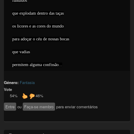
fundidos
que explodam dentro das taças
os licores e as cores do mundo
para adoçar o céu de nossas bocas
que vadias
permitem alguma confissão...
Género:
Fantasia
Vote
54%
46%
Entre
ou
Faça-se membro
para enviar comentários