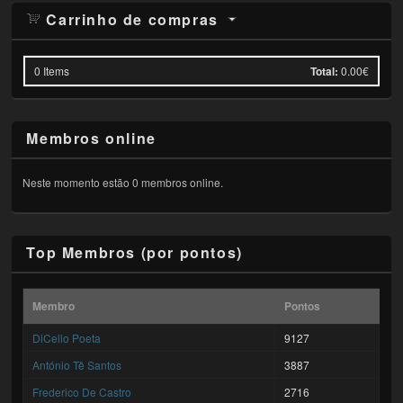
Carrinho de compras
0
Items
Total:
0.00€
Membros online
Neste momento estão 0 membros online.
Top Membros (por pontos)
Membro
Pontos
DiCello Poeta
9127
António Tê Santos
3887
Frederico De Castro
2716