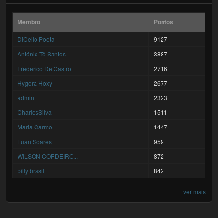
Membro
Pontos
DiCello Poeta
9127
António Tê Santos
3887
Frederico De Castro
2716
Hygora Hoxy
2677
admin
2323
CharlesSilva
1511
Maria Carmo
1447
Luan Soares
959
WILSON CORDEIRO...
872
billy brasil
842
ver mais