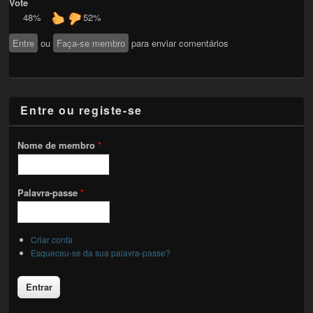
Vote
48%
52%
Entre
ou
Faça-se membro
para enviar comentários
Entre ou registe-se
Nome de membro
*
Palavra-passe
*
Criar conta
Esqueceu-se da sua palavra-passe?